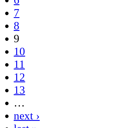
7
8
9
10
11
12
13
…
next ›