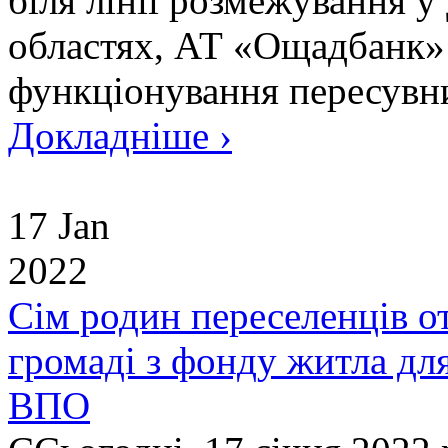
біля лінії розмежування у
областях, АТ «Ощадбанк»
функціонування пересувни
Докладніше ›
17 Jan
2022
Сім родин переселенців 
громаді з фонду житла дл
ВПО