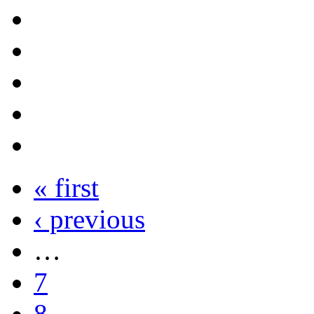
« first
‹ previous
…
7
8