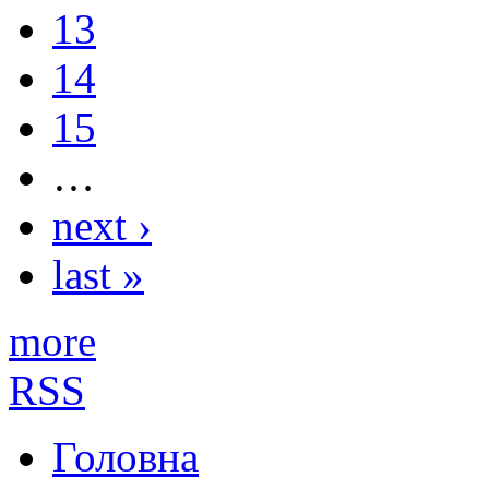
13
14
15
…
next ›
last »
more
RSS
Головна