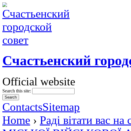
Счастьенский город
Official website
Search this site:
Contacts
Sitemap
Home
›
Раді вітати вас 