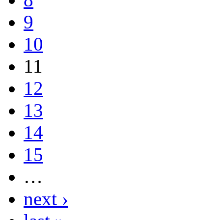
9
10
11
12
13
14
15
…
next ›