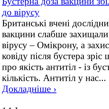
Бустерна доза вакцини збіл
до вірусу
Британські вчені дослідн
вакцини слабше захищали 
вірусу – Омікрону, а захи
ковіду після бустера зріс
про якість антитіл - із бу
кількість. Антитіл у нас...
Докладніше ›