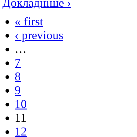
Докладніше ›
« first
‹ previous
…
7
8
9
10
11
12