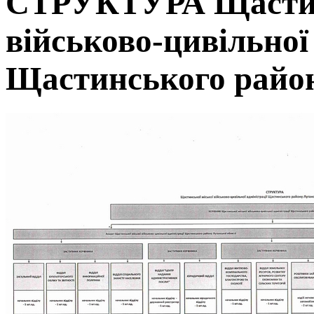
СТРУКТУРА Щастинс
військово-цивільної 
Щастинського район