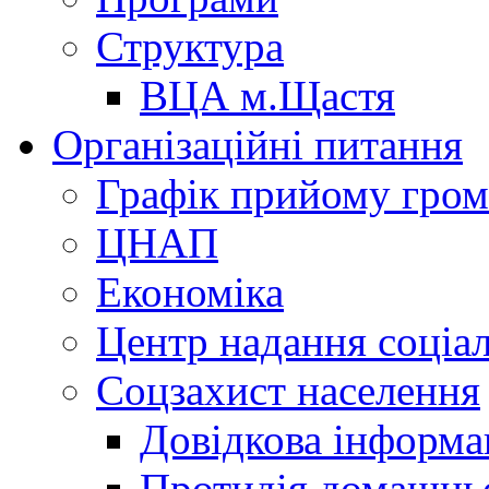
Структура
ВЦА м.Щастя
Організаційні питання
Графік прийому гро
ЦНАП
Економіка
Центр надання соціа
Соцзахист населення
Довідкова інформа
Протидія домашнь