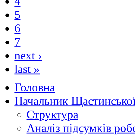
4
5
6
7
next ›
last »
Головна
Начальник Щастинської
Структура
Аналіз підсумків роб