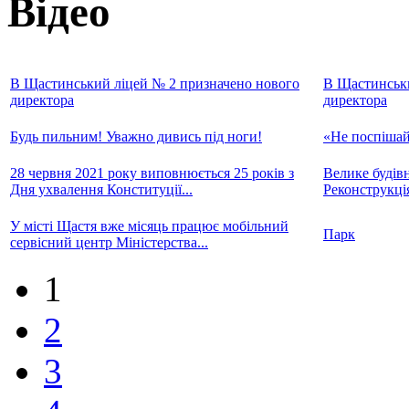
Відео
В Щастинський ліцей № 2 призначено нового
В Щастинськи
директора
директора
Будь пильним! Уважно дивись під ноги!
«Не поспішай
28 червня 2021 року виповнюється 25 років з
Велике будів
Дня ухвалення Конституції...
Реконструкція
У місті Щастя вже місяць працює мобільний
Парк
сервісний центр Міністерства...
1
2
3