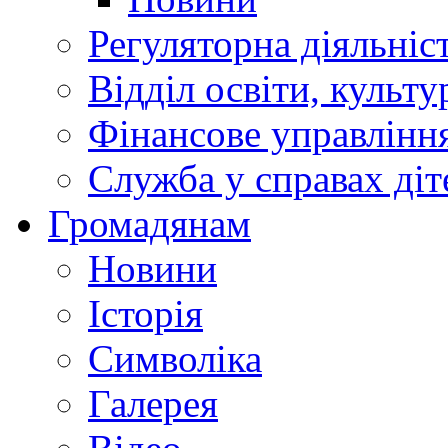
Регуляторна діяльніс
Відділ освіти, культ
Фінансове управлін
Служба у справах діт
Громадянам
Новини
Історія
Символіка
Галерея