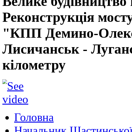
Велике будівництво
Реконструкція мосту
"КПП Демино-Олекса
Лисичанськ - Луганс
кілометру
Головна
Начальник Щастинської