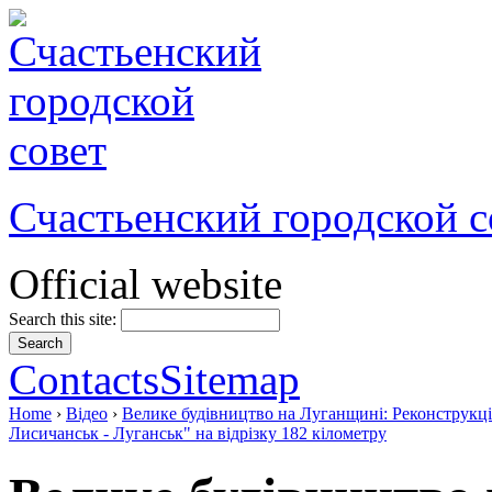
Счастьенский городской с
Official website
Search this site:
Contacts
Sitemap
Home
›
Відео
›
Велике будівництво на Луганщині: Реконструкці
Лисичанськ - Луганськ" на відрізку 182 кілометру