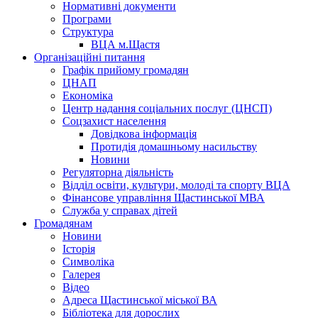
Нормативні документи
Програми
Структура
ВЦА м.Щастя
Організаційні питання
Графік прийому громадян
ЦНАП
Економіка
Центр надання соціальних послуг (ЦНСП)
Соцзахист населення
Довідкова інформація
Протидія домашньому насильству
Новини
Регуляторна діяльність
Відділ освіти, культури, молоді та спорту ВЦА
Фінансове управління Щастинської МВА
Служба у справах дітей
Громадянам
Новини
Історія
Символіка
Галерея
Відео
Адреса Щастинської міської ВА
Бібліотека для дорослих