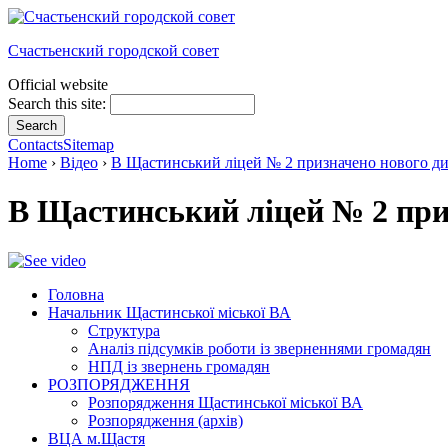
Счастьенский городской совет
Official website
Search this site:
Contacts
Sitemap
Home
›
Відео
›
В Щастинський ліцей № 2 призначено нового д
В Щастинський ліцей № 2 при
Головна
Начальник Щастинської міської ВА
Структура
Аналіз підсумків роботи із зверненнями громадян
НПД із звернень громадян
РОЗПОРЯДЖЕННЯ
Розпорядження Щастинської міської ВА
Розпорядження (архів)
ВЦА м.Щастя