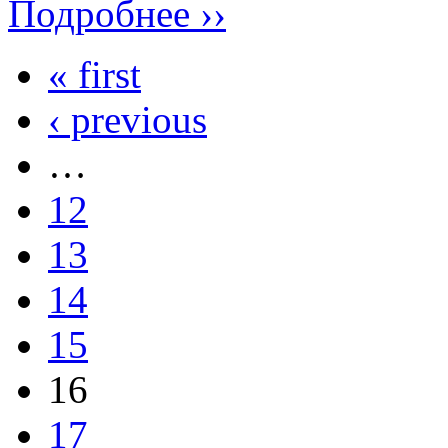
Подробнее ››
« first
‹ previous
…
12
13
14
15
16
17