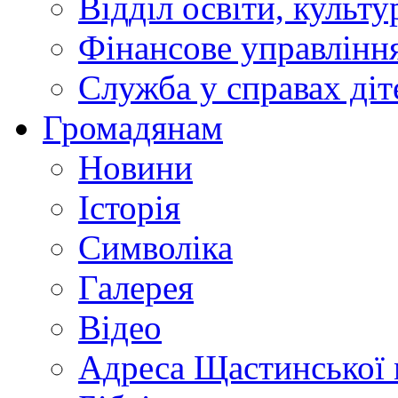
Відділ освіти, культ
Фінансове управлін
Служба у справах діт
Громадянам
Новини
Історія
Символіка
Галерея
Відео
Адреса Щастинської 