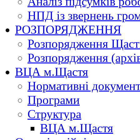
Аналіз підсумків роб
НПД із звернень гро
РОЗПОРЯДЖЕННЯ
Розпорядження Щасти
Розпорядження (архі
ВЦА м.Щастя
Нормативні докумен
Програми
Структура
ВЦА м.Щастя