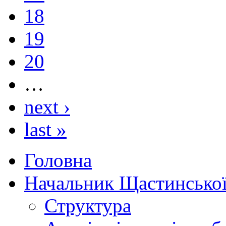
18
19
20
…
next ›
last »
Головна
Начальник Щастинської
Структура