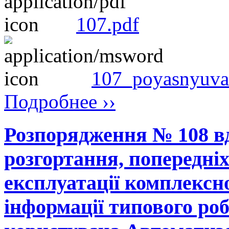
107.pdf
107_poyasnyuva
Подробнее ››
Розпорядження № 108 вд
розгортання, попередніх
експлуатації комплексно
інформації типового ро