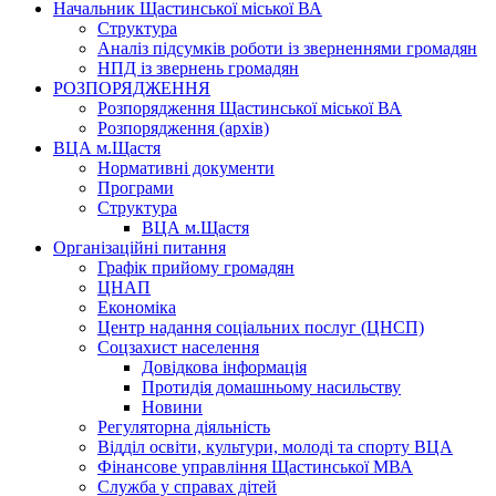
Начальник Щастинської міської ВА
Структура
Аналіз підсумків роботи із зверненнями громадян
НПД із звернень громадян
РОЗПОРЯДЖЕННЯ
Розпорядження Щастинської міської ВА
Розпорядження (архів)
ВЦА м.Щастя
Нормативні документи
Програми
Структура
ВЦА м.Щастя
Організаційні питання
Графік прийому громадян
ЦНАП
Економіка
Центр надання соціальних послуг (ЦНСП)
Соцзахист населення
Довідкова інформація
Протидія домашньому насильству
Новини
Регуляторна діяльність
Відділ освіти, культури, молоді та спорту ВЦА
Фінансове управління Щастинської МВА
Служба у справах дітей