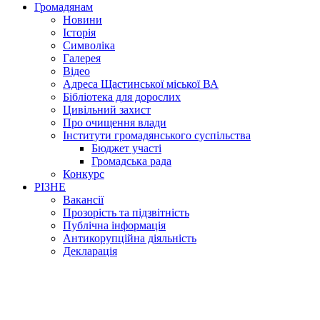
Громадянам
Новини
Історія
Символіка
Галерея
Відео
Адреса Щастинської міської ВА
Бібліотека для дорослих
Цивільний захист
Про очищення влади
Інститути громадянського суспільства
Бюджет участі
Громадська рада
Конкурс
РІЗНЕ
Вакансії
Прозорість та підзвітність
Публічна інформація
Антикорупційна діяльність
Декларація