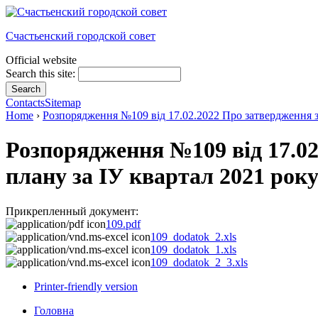
Счастьенский городской совет
Official website
Search this site:
Contacts
Sitemap
Home
›
Розпорядження №109 від 17.02.2022 Про затвердження зв
Розпорядження №109 від 17.02
плану за ІУ квартал 2021 рок
Прикрепленный документ:
109.pdf
109_dodatok_2.xls
109_dodatok_1.xls
109_dodatok_2_3.xls
Printer-friendly version
Головна