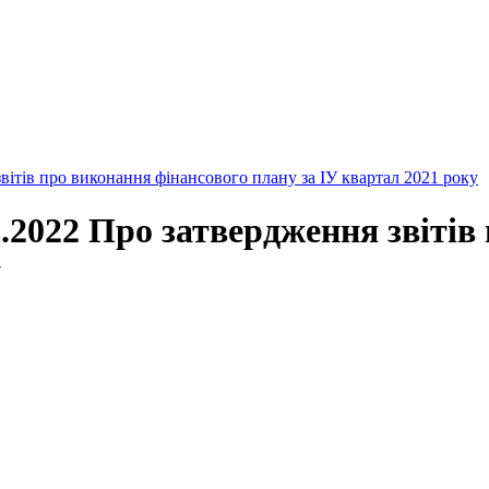
ітів про виконання фінансового плану за ІУ квартал 2021 року
.2022 Про затвердження звітів
у