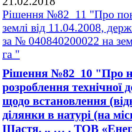
21.02.2018
Рішення №82_11 "Про пон
землі від 11.04.2008, держ
за № 040840200022 на зе
га "
Рішення №82_10 "Про н
розроблення технічної д
щодо встановлення (від
ділянки в натурі (на міс
Щастя, ., … , ТОВ «Ене