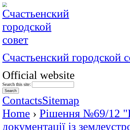
Счастьенский городской с
Official website
Search this site:
Contacts
Sitemap
Home
›
Рішення №69/12 "
документації із землеуст