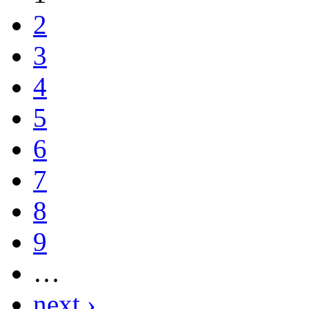
2
3
4
5
6
7
8
9
…
next ›