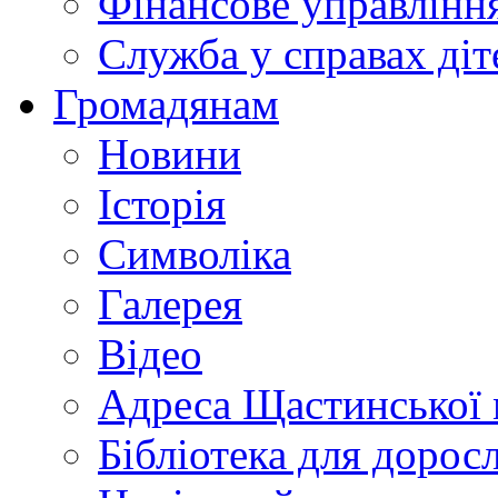
Фінансове управлін
Служба у справах діт
Громадянам
Новини
Історія
Символіка
Галерея
Відео
Адреса Щастинської 
Бібліотека для дорос