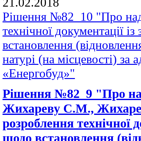
21.02.2018
Рішення №82_10 "Про над
технічної документації і
встановлення (відновленн
натурі (на місцевості) за 
«Енергобуд»"
Рішення №82_9 "Про на
Жихареву С.М., Жихарев
розроблення технічної д
щодо встановлення (від