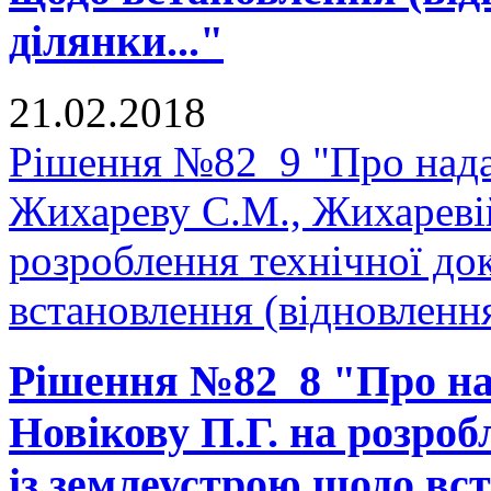
ділянки..."
21.02.2018
Рішення №82_9 "Про нада
Жихареву С.М., Жихаревій
розроблення технічної до
встановлення (відновлення
Рішення №82_8 "Про на
Новікову П.Г. на розроб
із землеустрою щодо вс