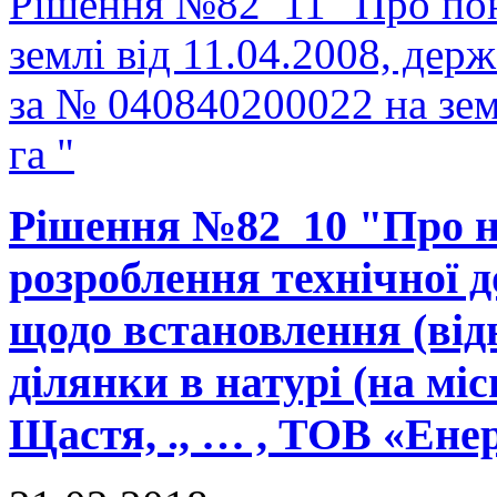
Рішення №82_11 "Про пон
землі від 11.04.2008, держ
за № 040840200022 на зе
га "
Рішення №82_10 "Про н
розроблення технічної д
щодо встановлення (від
ділянки в натурі (на міс
Щастя, ., … , ТОВ «Ене