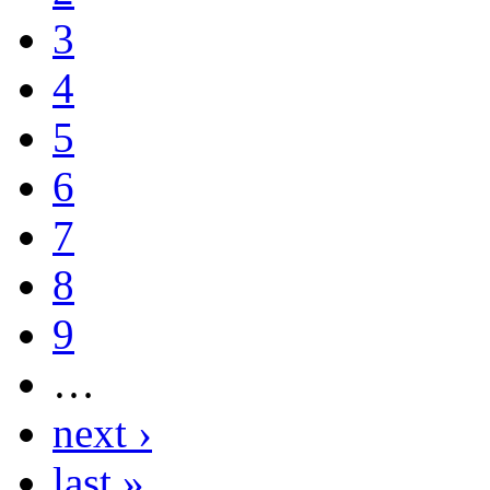
3
4
5
6
7
8
9
…
next ›
last »