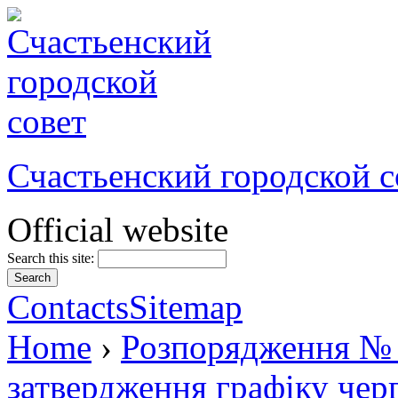
Счастьенский городской с
Official website
Search this site:
Contacts
Sitemap
Home
›
Розпорядження № 
затвердження графіку черг