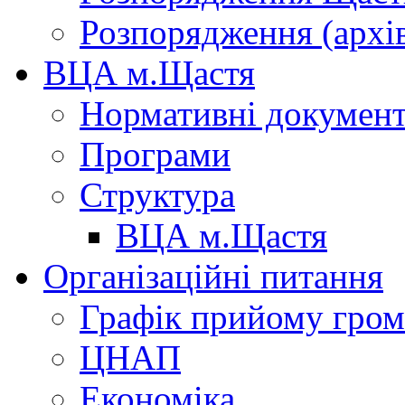
Розпорядження (архі
ВЦА м.Щастя
Нормативні докумен
Програми
Структура
ВЦА м.Щастя
Організаційні питання
Графік прийому гро
ЦНАП
Економіка