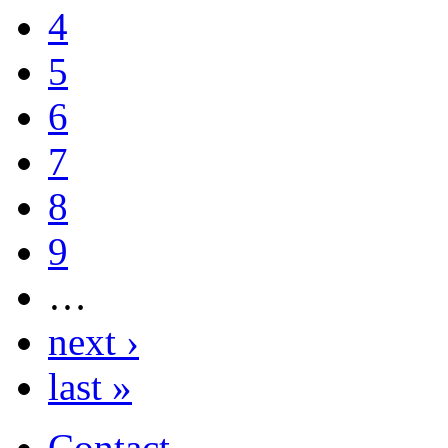
4
5
6
7
8
9
…
next ›
last »
Contact