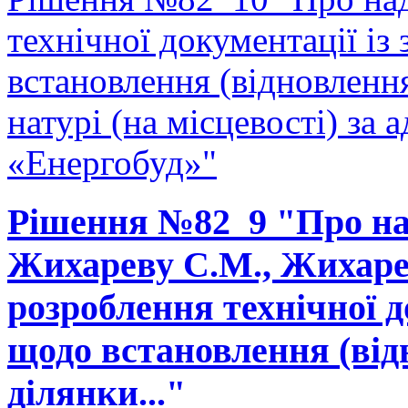
технічної документації і
встановлення (відновленн
натурі (на місцевості) за 
«Енергобуд»"
Рішення №82_9 "Про на
Жихареву С.М., Жихарев
розроблення технічної д
щодо встановлення (від
ділянки..."