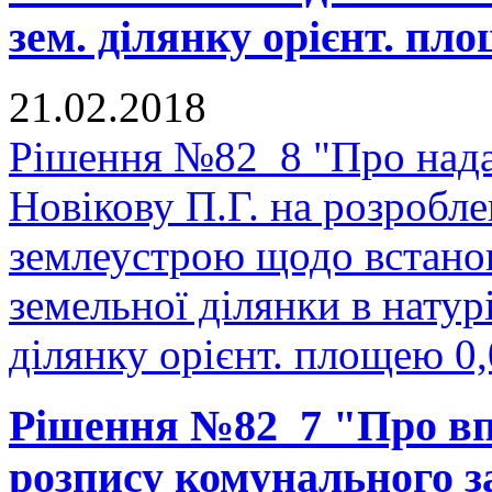
зем. ділянку орієнт. пло
21.02.2018
Рішення №82_8 "Про нада
Новікову П.Г. на розробле
землеустрою щодо встано
земельної ділянки в натурі
ділянку орієнт. площею 0,
Рішення №82_7 "Про в
розпису комунального з