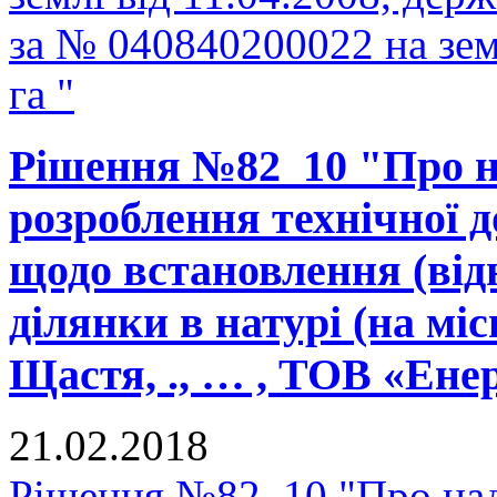
за № 040840200022 на зе
га "
Рішення №82_10 "Про н
розроблення технічної д
щодо встановлення (від
ділянки в натурі (на міс
Щастя, ., … , ТОВ «Ене
21.02.2018
Рішення №82_10 "Про над