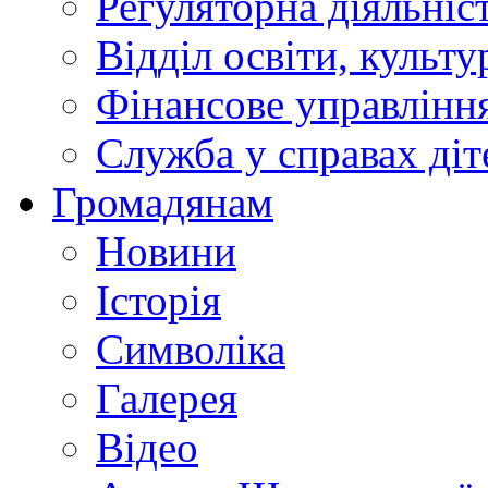
Регуляторна діяльніс
Відділ освіти, культ
Фінансове управлін
Служба у справах діт
Громадянам
Новини
Історія
Символіка
Галерея
Відео