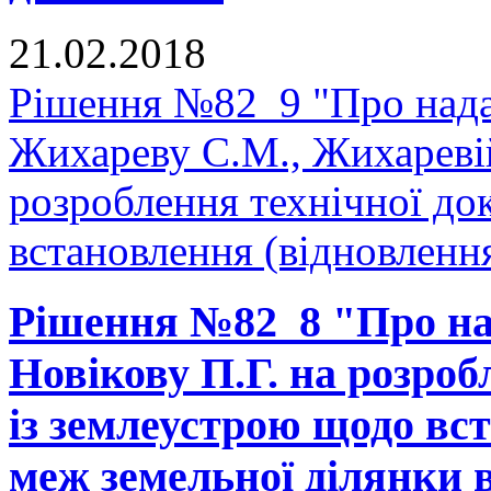
21.02.2018
Рішення №82_9 "Про нада
Жихареву С.М., Жихаревій
розроблення технічної до
встановлення (відновлення
Рішення №82_8 "Про на
Новікову П.Г. на розроб
із землеустрою щодо вс
меж земельної ділянки в