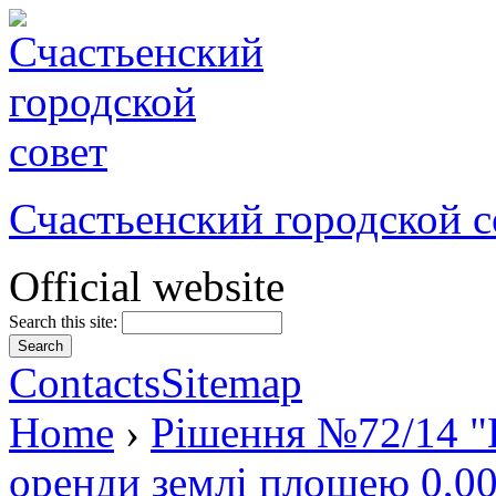
Счастьенский городской с
Official website
Search this site:
Contacts
Sitemap
Home
›
Рішення №72/14 "
оренди землі площею 0,00