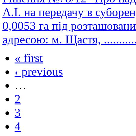
А.І. на передачу в субор
0,0053 га під розташован
адресою: м. Щастя, ..............
« first
‹ previous
…
2
3
4