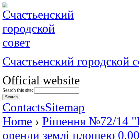
Счастьенский городской с
Official website
Search this site:
Contacts
Sitemap
Home
›
Рішення №72/14 "
оренди землі площею 0,00