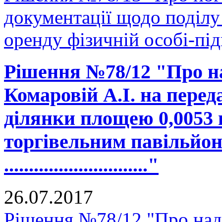
документації щодо поділу 
оренду фізичній особі-пі
Рішення №78/12 "Про н
Комаровій А.І. на перед
ділянки площею 0,0053 
торгівельним павільйон
............................."
26.07.2017
Рішення №78/12 "Про на