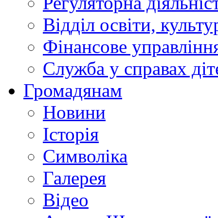
Регуляторна діяльніс
Відділ освіти, культ
Фінансове управлін
Служба у справах діт
Громадянам
Новини
Історія
Символіка
Галерея
Відео