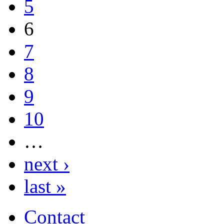
5
6
7
8
9
10
…
next ›
last »
Contact