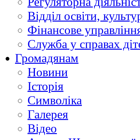
Регуляторна діяльніс
Відділ освіти, культ
Фінансове управлін
Служба у справах діт
Громадянам
Новини
Історія
Символіка
Галерея
Відео