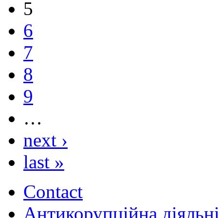
5
6
7
8
9
…
next ›
last »
Contact
Антикорупційна діяльн