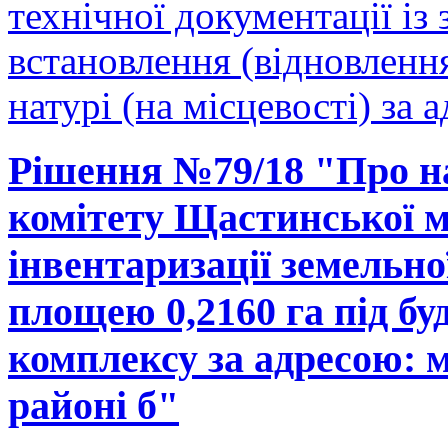
технічної документації і
встановлення (відновленн
натурі (на місцевості) за 
Рішення №79/18 "Про н
комітету Щастинської м
інвентаризації земельно
площею 0,2160 га під б
комплексу за адресою: м
районі б"