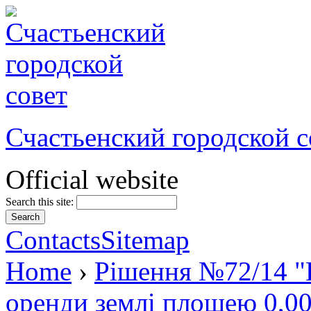
Счастьенский городской с
Official website
Search this site:
Contacts
Sitemap
Home
›
Рішення №72/14 "
оренди землі площею 0,00