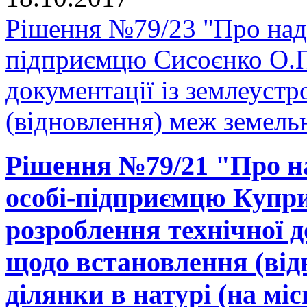
Рішення №79/23 "Про нада
підприємцю Сисоєнко О.П.
документації із землеуст
(відновлення) меж земельн
Рішення №79/21 "Про на
особі-підприємцю Купри
розроблення технічної д
щодо встановлення (від
ділянки в натурі (на міс