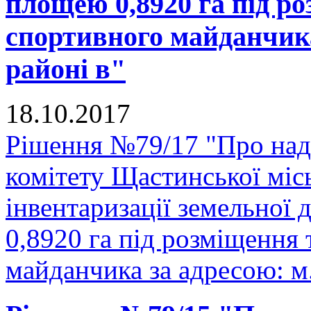
площею 0,8920 га під р
спортивного майданчика
районі в"
18.10.2017
Рішення №79/17 "Про над
комітету Щастинської міс
інвентаризації земельної
0,8920 га під розміщення
майданчика за адресою: м.