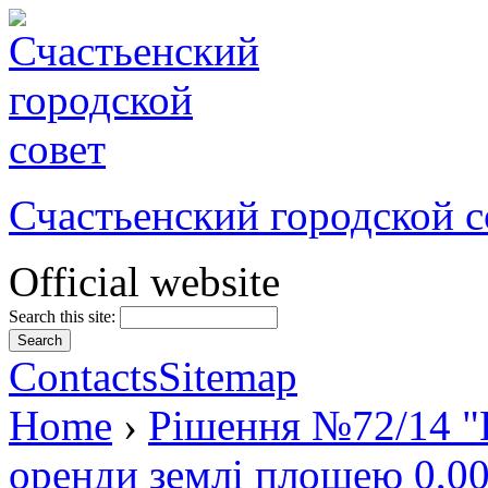
Счастьенский городской с
Official website
Search this site:
Contacts
Sitemap
Home
›
Рішення №72/14 "
оренди землі площею 0,00