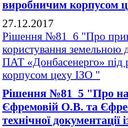
виробничим корпусом ц
27.12.2017
Рішення №81_6 "Про прип
користування земельною 
ПАТ «Донбасенерго» під
корпусом цеху ІЗО "
Рішення №81_5 "Про на
Єфремовій О.В. та Єфре
технічної документації 