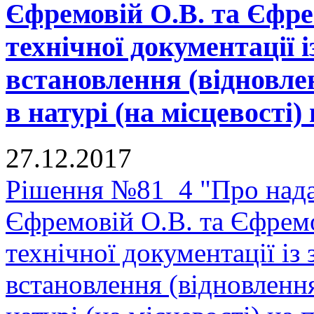
Єфремовій О.В. та Єфре
технічної документації 
встановлення (відновле
в натурі (на місцевості) 
27.12.2017
Рішення №81_4 "Про нада
Єфремовій О.В. та Єфрем
технічної документації і
встановлення (відновленн