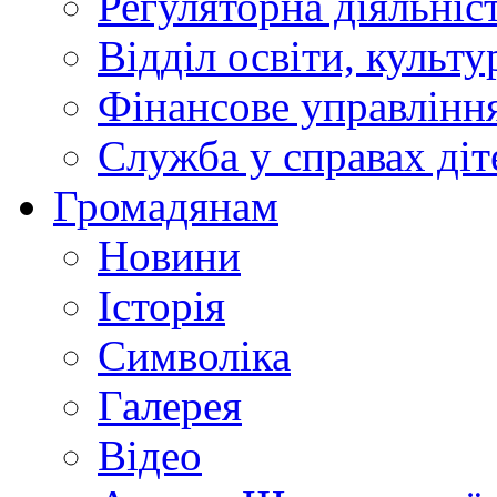
Регуляторна діяльніс
Відділ освіти, культ
Фінансове управлін
Служба у справах діт
Громадянам
Новини
Історія
Символіка
Галерея
Відео