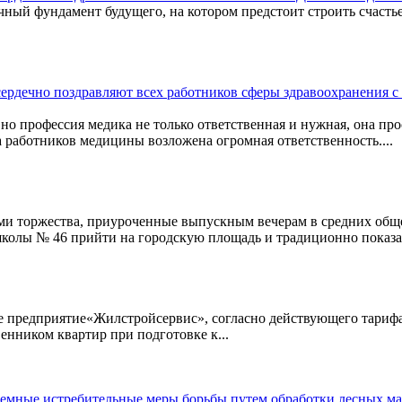
 фундамент будущего, на котором предстоит строить счастье 
 сердечно поздравляют всех работников сферы здравоохранения
 но профессия медика не только ответственная и нужная, она пр
а работников медицины возложена огромная ответственность....
нами торжества, приуроченные выпускным вечерам в средних об
лы № 46 прийти на городскую площадь и традиционно показать
ое предприятие«Жилстройсервис», согласно действующего тарифа
венником квартир при подготовке к...
аземные истребительные меры борьбы путем обработки лесных м