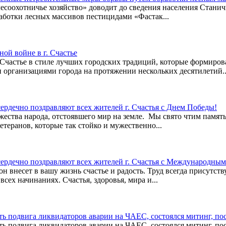
оохотничье хозяйство» доводит до сведения населения Станично-
аботки лесных массивов пестицидами «Фастак...
ой войне в г. Счастье
 Счастье в стиле лучших городских традиций, которые формиро
организациями города на протяжении нескольких десятилетий..
ердечно поздравляют всех жителей г. Счастья с Днем Победы!
жества народа, отстоявшего мир на земле. Мы свято чтим памят
етеранов, которые так стойко и мужественно...
сердечно поздравляют всех жителей г. Счастья с Международны
он внесет в вашу жизнь счастье и радость. Труд всегда присутст
 всех начинаниях. Счастья, здоровья, мира и...
честь подвига ликвидаторов аварии на ЧАЕС, состоялся митинг,
честь подвига ликвидаторов аварии на ЧАЕС, состоялся митинг,