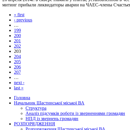
митинг прибыли ликвидаторы аварии на ЧАЕС-члены Счастьен
« first
‹ previous
…
199
200
201
202
203
204
205
206
207
…
next ›
last »
Головна
Начальник Щастинської міської ВА
Структура
Аналіз підсумків роботи із зверненнями громадян
НПД із звернень громадян
РОЗПОРЯДЖЕННЯ
Розпорядження Щастинської міської ВА