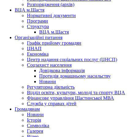
Розпорядження (архів)
ВЦА м.Щастя
Нормативні документи
Програми
Структура
ВЦА м.Щастя
Організаційні питання
Графік прийому громадян
ЦНАП
Економіка
Центр надання соціальних послуг (ЦНСП)
Соцзахист населення
Довідкова інформація
Протидія домашньому насильству
Новини
Регуляторна діяльність
Відділ освіти, культури, молоді та спорту ВЦА
Фінансове управління Щастинської МВА
Служба у справах дітей
Громадянам
Новини
Історія
Символіка
Галерея
Відео