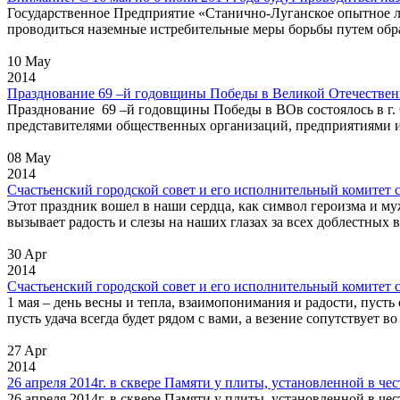
Государственное Предприятие «Станично-Луганское опытное лес
проводиться наземные истребительные меры борьбы путем обр
10 May
2014
Празднование 69 –й годовщины Победы в Великой Отечественн
Празднование 69 –й годовщины Победы в ВОв состоялось в г.
представителями общественных организаций, предприятиями и 
08 May
2014
Счастьенский городской совет и его исполнительный комитет с
Этот праздник вошел в наши сердца, как символ героизма и му
вызывает радость и слезы на наших глазах за всех доблестных в
30 Apr
2014
Счастьенский городской совет и его исполнительный комитет 
1 мая – день весны и тепла, взаимопонимания и радости, пусть 
пусть удача всегда будет рядом с вами, а везение сопутствует во
27 Apr
2014
26 апреля 2014г. в сквере Памяти у плиты, установленной в 
26 апреля 2014г. в сквере Памяти у плиты, установленной в 