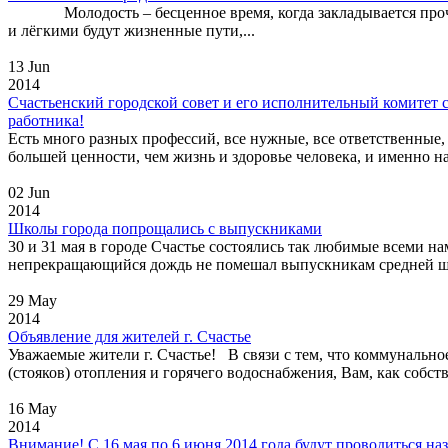
Молодость – бесценное время, когда закладывается прочный
и лёгкими будут жизненные пути,...
13 Jun
2014
Счастьенский городской совет и его исполнительный комитет
работника!
Есть много разных профессий, все нужные, все ответственные,
большей ценности, чем жизнь и здоровье человека, и именно н
02 Jun
2014
Школы города попрощались с выпускниками
30 и 31 мая в городе Счастье состоялись так любимые всеми 
непрекращающийся дождь не помешал выпускникам средней шко
29 May
2014
Объявление для жителей г. Счастье
Уважаемые жители г. Счастье! В связи с тем, что коммунальн
(стояков) отопления и горячего водоснабжения, Вам, как собст
16 May
2014
Внимание! С 16 мая по 6 июня 2014 года будут проводиться н