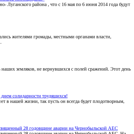
 Луганского района , что с 16 мая по 6 июня 2014 года будут
вались жителями громады, местными органами власти,
.
ь наших земляков, не вернувшихся с полей сражений. Этот день
м днем солидарности трудящихся!
вует в нашей жизни, так пусть он всегда будет плодотворным,
 посвященный 28 годовщине аварии на Чернобыльской АЕС
 посвященный 28 годовщине аварии на Чернобыльской АЕС. На