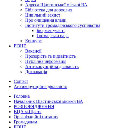
Адреса Щастинської міської ВА
Бібліотека для дорослих
Цивільний захист
Про очищення влади
Інститути громадянського суспільства
Бюджет участі
Громадська рада
Конкурс
РІЗНЕ
Вакансії
Прозорість та підзвітність
Публічна інформація
Антикорупційна діяльність
Декларація
Contact
Антикорупційна діяльність
Головна
Начальник Щастинської міської ВА
РОЗПОРЯДЖЕННЯ
ВЦА м.Щастя
Організаційні питання
Громадянам
РІЗНЕ