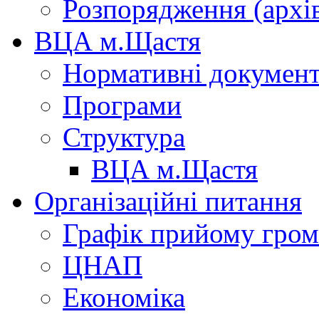
Розпорядження (архі
ВЦА м.Щастя
Нормативні докумен
Програми
Структура
ВЦА м.Щастя
Організаційні питання
Графік прийому гро
ЦНАП
Економіка