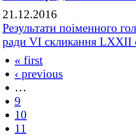
21.12.2016
Результати поіменного го
ради VI скликання LXXII 
« first
‹ previous
…
9
10
11