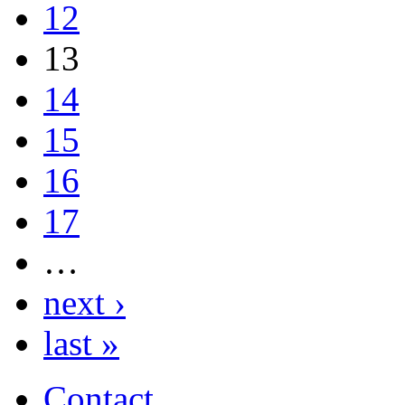
12
13
14
15
16
17
…
next ›
last »
Contact