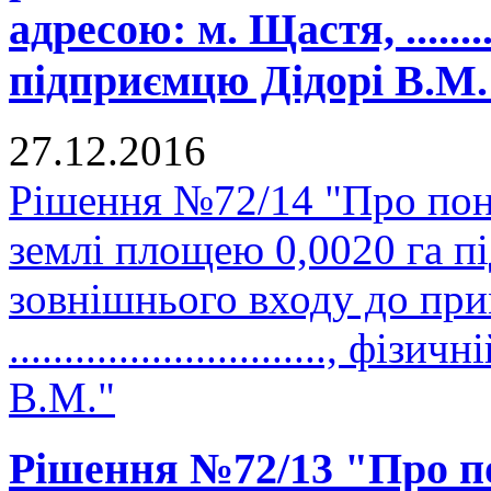
адресою: м. Щастя, ...........
підприємцю Дідорі В.М.
27.12.2016
Рішення №72/14 "Про пон
землі площею 0,0020 га п
зовнішнього входу до при
............................., 
В.М."
Рішення №72/13 "Про п