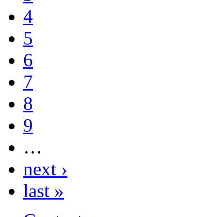
4
5
6
7
8
9
…
next ›
last »