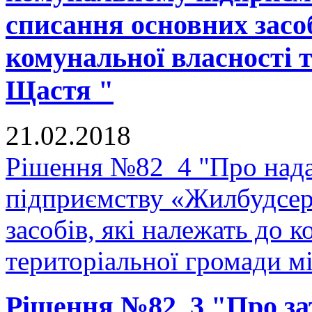
списання основних засоб
комунальної власності 
Щастя "
21.02.2018
Рішення №82_4 "Про нада
підприємству «Жилбудсер
засобів, які належать до 
територіальної громади м
Рішення №82_3 "Про з