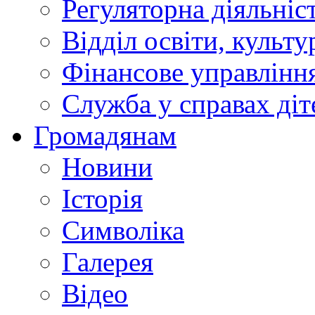
Регуляторна діяльніс
Відділ освіти, культ
Фінансове управлін
Служба у справах діт
Громадянам
Новини
Історія
Символіка
Галерея
Відео