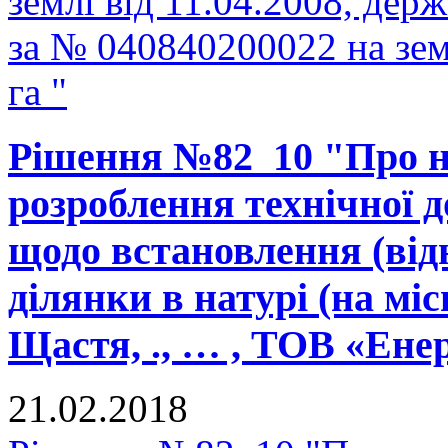
землі від 11.04.2008, держ
за № 040840200022 на зе
га "
Рішення №82_10 "Про н
розроблення технічної д
щодо встановлення (від
ділянки в натурі (на міс
Щастя, ., … , ТОВ «Ене
21.02.2018