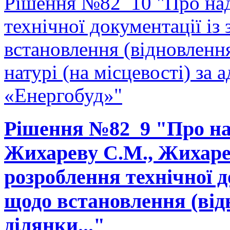
Рішення №82_10 "Про над
технічної документації і
встановлення (відновленн
натурі (на місцевості) за 
«Енергобуд»"
Рішення №82_9 "Про на
Жихареву С.М., Жихарев
розроблення технічної д
щодо встановлення (від
ділянки..."