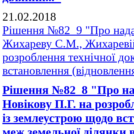
21.02.2018
Рішення №82_9 "Про нада
Жихареву С.М., Жихаревій
розроблення технічної до
встановлення (відновлення
Рішення №82_8 "Про на
Новікову П.Г. на розроб
із землеустрою щодо вс
меж земельної ділянки в