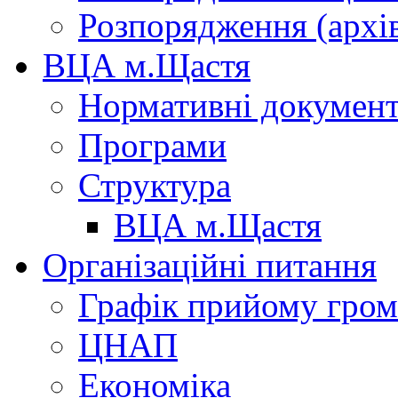
Розпорядження (архі
ВЦА м.Щастя
Нормативні докумен
Програми
Структура
ВЦА м.Щастя
Організаційні питання
Графік прийому гро
ЦНАП
Економіка