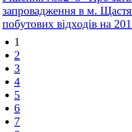
запровадження в м. Щастя
побутових відходів на 20
1
2
3
4
5
6
7