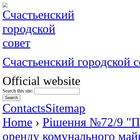
Счастьенский городской с
Official website
Search this site:
Contacts
Sitemap
Home
›
Рішення №72/9 "Пр
оренду комунального майн