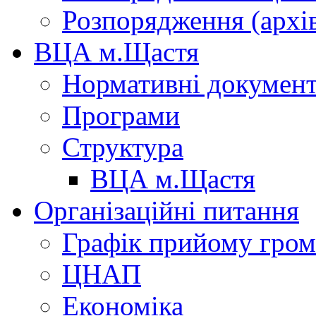
Розпорядження (архі
ВЦА м.Щастя
Нормативні докумен
Програми
Структура
ВЦА м.Щастя
Організаційні питання
Графік прийому гро
ЦНАП
Економіка