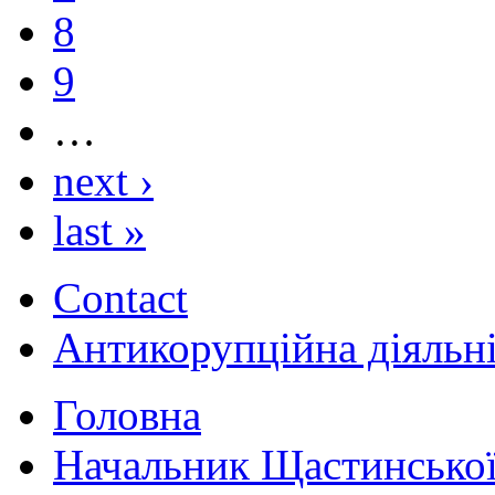
8
9
…
next ›
last »
Contact
Антикорупційна діяльн
Головна
Начальник Щастинської