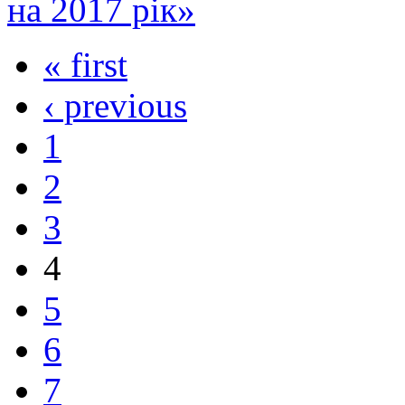
на 2017 рік»
« first
‹ previous
1
2
3
4
5
6
7