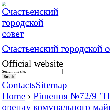
Счастьенский городской с
Official website
Search this site:
Contacts
Sitemap
Home
›
Рішення №72/9 "Пр
оренду комунального майн