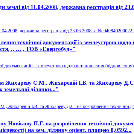
землі від 11.04.2008, державна реєстрація від 23.
04.2008, державна реєстрація від 23.06.2008 за № 040840200022 
ення технічної документації із землеустрою щодо 
астя, ., … , ТОВ «Енергобуд»"
документації із землеустрою щодо встановлення (відновлення) ме
Жихареву С.М., Жихаревій І.В. та Жихареву Д.С. н
 земельної ділянки..."
, Жихаревій І.В. та Жихареву Д.С. на розроблення технічної до
 Новікову П.Г. на розроблення технічної докумен
ісцевості) на зем. ділянку орієнт. площею 0,0592...