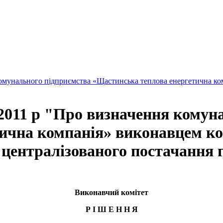
комунального підприємства «Щастинська теплова енергетична ко
.2011 р "Про визначення комун
ична компанія» виконавцем ко
 централізованого постачання 
Виконавчий комітет
Р І Ш Е Н Н Я