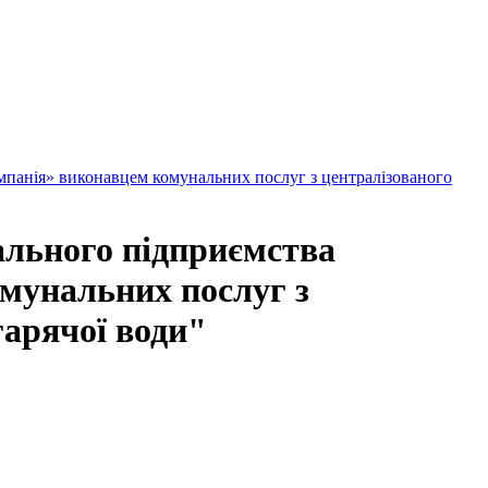
мпанія» виконавцем комунальних послуг з централізованого
ального підприємства
мунальних послуг з
гарячої води"