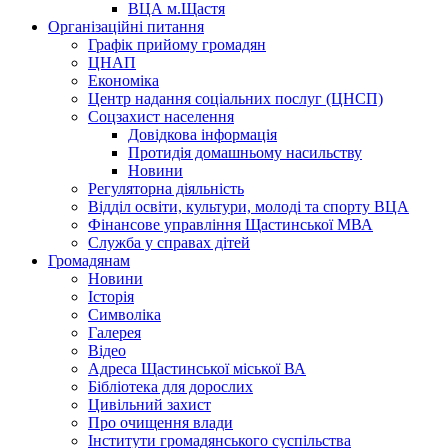
ВЦА м.Щастя
Організаційні питання
Графік прийому громадян
ЦНАП
Економіка
Центр надання соціальних послуг (ЦНСП)
Соцзахист населення
Довідкова інформація
Протидія домашньому насильству
Новини
Регуляторна діяльність
Відділ освіти, культури, молоді та спорту ВЦА
Фінансове управління Щастинської МВА
Служба у справах дітей
Громадянам
Новини
Історія
Символіка
Галерея
Відео
Адреса Щастинської міської ВА
Бібліотека для дорослих
Цивільний захист
Про очищення влади
Інститути громадянського суспільства