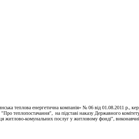
еплова енергетична компанія» № 06 від 01.08.2011 р., керу
 "Про теплопостачання", на підставі наказу Державного комітет
ця житлово-комунальних послуг у житловому фонді", виконавчий