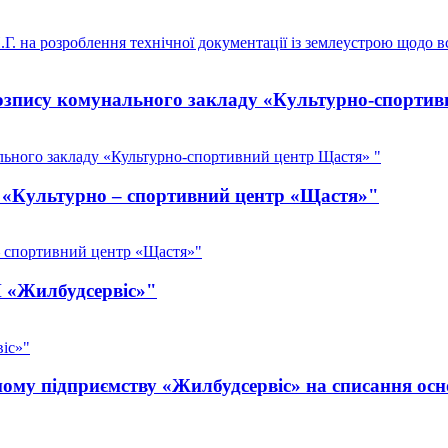
 на розроблення технічної документації із землеустрою щодо вс
зпису комунального закладу «Культурно-спортив
ьного закладу «Культурно-спортивний центр Щастя» "
З «Культурно – спортивний центр «Щастя»"
– спортивний центр «Щастя»"
П «Жилбудсервіс»"
іс»"
у підприємству «Жилбудсервіс» на списання осно