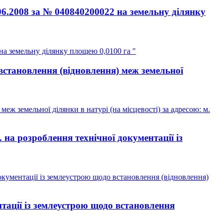
06.2008 за № 040840200022 на земельну ділянку
на земельну ділянку площею 0,0100 га "
встановлення (відновлення) меж земельної
ж земельної ділянки в натурі (на місцевості) за адресою: м.
а розроблення технічної документації із
кументації із землеустрою щодо встановлення (відновлення)
тації із землеустрою щодо встановлення