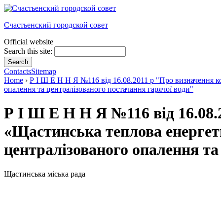
Счастьенский городской совет
Official website
Search this site:
Contacts
Sitemap
Home
›
Р І Ш Е Н Н Я №116 від 16.08.2011 р "Про визначення 
опалення та централізованого постачання гарячої води"
Р І Ш Е Н Н Я №116 від 16.08
«Щастинська теплова енергет
централізованого опалення та
Щастинська міська рада