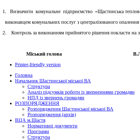
1. Визначити комунальне підприємство «Щастинська теплова
виконавцем комунальних послуг з централізованого опалення т
2. Контроль за виконанням прийнятого рішення покласти на з
Міський голова В.Л. Жи
Printer-friendly version
Головна
Начальник Щастинської міської ВА
Структура
Аналіз підсумків роботи із зверненнями громадян
НПД із звернень громадян
РОЗПОРЯДЖЕННЯ
Розпорядження Щастинської міської ВА
Розпорядження (архів)
ВЦА м.Щастя
Нормативні документи
Програми
Структура