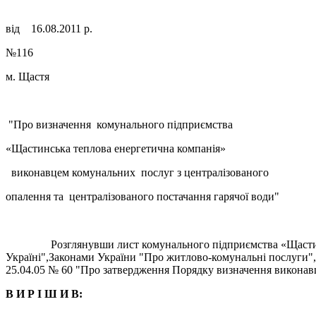
від 16.08.2011 р.
№116
м. Щастя
"Про визначення комунального підприємства
«Щастинська теплова енергетична компанія»
виконавцем комунальних послуг з централізованого
опалення та централізованого постачання гарячої води"
Розглянувши лист комунального підприємства «Щастинська т
Україні",Законами України "Про житлово-комунальні послуги",
25.04.05 № 60 "Про затвердження Порядку визначення виконав
В И Р І Ш И В: