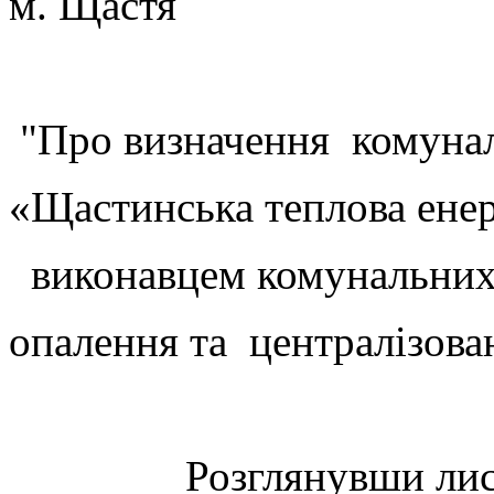
м. Щастя
"Про визначення комунал
«Щастинська теплова ене
виконавцем комунальних 
опалення та централізова
Розглянувши лист ко