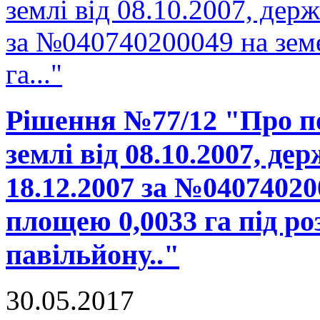
землі від 08.10.2007, держ
за №040740200049 на зем
га..."
Рішення №77/12 "Про п
землі від 08.10.2007, де
18.12.2007 за №04074020
площею 0,0033 га під р
павільйону.."
30.05.2017