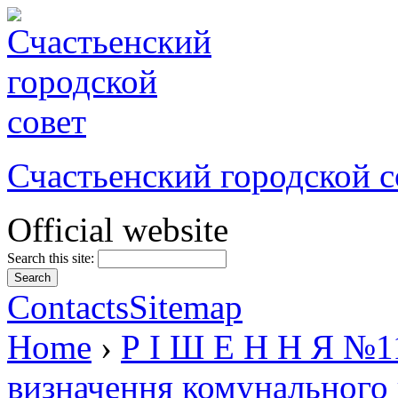
Счастьенский городской с
Official website
Search this site:
Contacts
Sitemap
Home
›
Р І Ш Е Н Н Я №11
визначення комунального