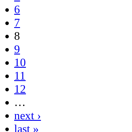
6
7
8
9
10
11
12
…
next ›
last »