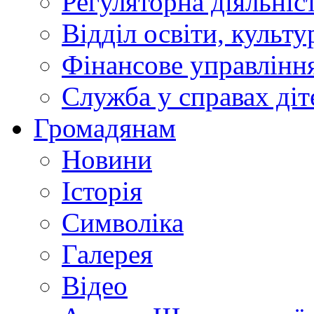
Регуляторна діяльніс
Відділ освіти, культ
Фінансове управлін
Служба у справах діт
Громадянам
Новини
Історія
Символіка
Галерея
Відео