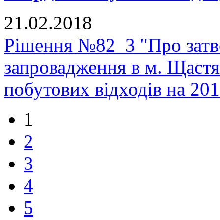
21.02.2018
Рішення №82_3 "Про зат
запровадження в м. Щастя
побутових відходів на 20
1
2
3
4
5