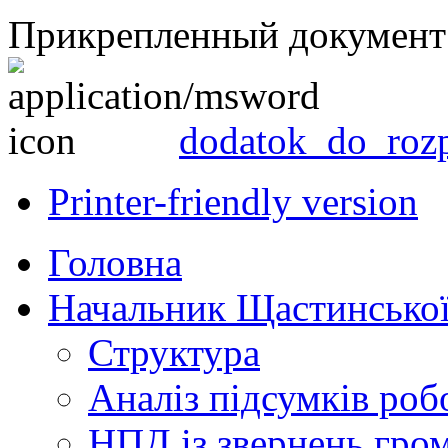
Прикрепленный документ
dodatok_do_roz
Printer-friendly version
Головна
Начальник Щастинської
Структура
Аналіз підсумків роб
НПД із звернень гро