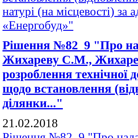
натурі (на місцевості) за 
«Енергобуд»"
Рішення №82_9 "Про на
Жихареву С.М., Жихарев
розроблення технічної д
щодо встановлення (від
ділянки..."
21.02.2018
Рішення №82_9 "Про нада