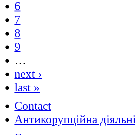
6
7
8
9
…
next ›
last »
Contact
Антикорупційна діяльн