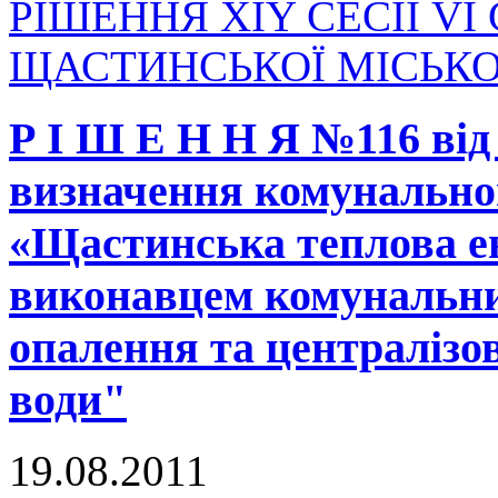
РІШЕННЯ XIY СЕСІЇ V
ЩАСТИНСЬКОЇ МІСЬКО
Р І Ш Е Н Н Я №116 від 
визначення комунально
«Щастинська теплова е
виконавцем комунальних
опалення та централізо
води"
19.08.2011