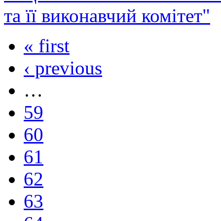
та її виконавчий комітет"
« first
‹ previous
…
59
60
61
62
63