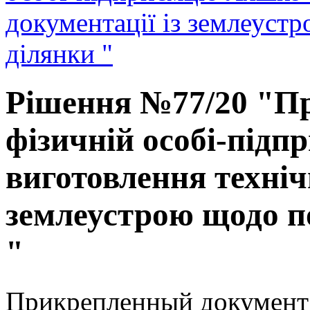
документації із землеуст
ділянки "
Рішення №77/20 "Пр
фізичній особі-під
виготовлення технічн
землеустрою щодо по
"
Прикрепленный документ