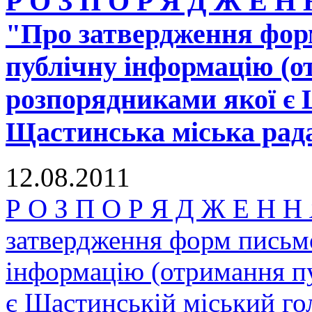
Р О З П О Р Я Д Ж Е
"Про затвердження фор
публічну інформацію (о
розпорядниками якої є 
Щастинська міська рада
12.08.2011
Р О З П О Р Я Д Ж Е Н
затвердження форм письмо
інформацію (отримання пу
є Щастинській міський го