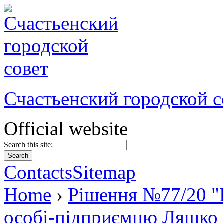
Счастьенский городской с
Official website
Search this site:
Contacts
Sitemap
Home
›
Рішення №77/20 "
особі-підприємцю Ляшко О