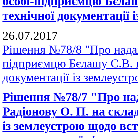
особі-підприємцю Бєлаш
технічної документації 
26.07.2017
Рішення №78/8 "Про надан
підприємцю Бєлашу С.В. н
документації із землеустр
Рішення №78/7 "Про на
Радіонову О. П. на скла
із землеустрою щодо вс