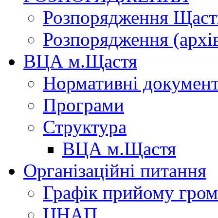
Розпорядження Щасти
Розпорядження (архі
ВЦА м.Щастя
Нормативні докумен
Програми
Структура
ВЦА м.Щастя
Організаційні питання
Графік прийому гро
ЦНАП