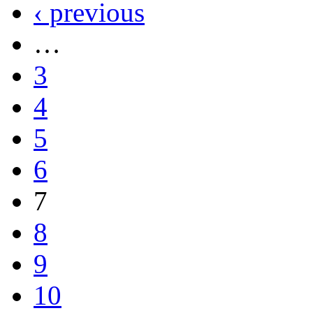
‹ previous
…
3
4
5
6
7
8
9
10