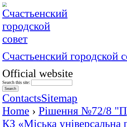
Счастьенский городской с
Official website
Search this site:
Contacts
Sitemap
Home
›
Рішення №72/8 "Пр
КЗ «Міська універсальна 