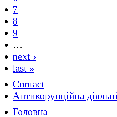
7
8
9
…
next ›
last »
Contact
Антикорупційна діяльн
Головна