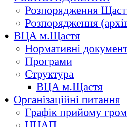
Розпорядження Щасти
Розпорядження (архі
ВЦА м.Щастя
Нормативні докумен
Програми
Структура
ВЦА м.Щастя
Організаційні питання
Графік прийому гро
ЦНАП