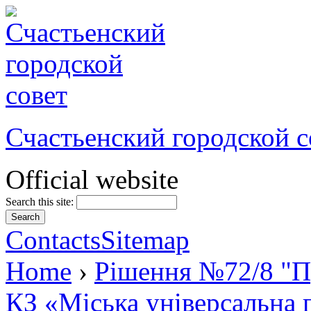
Счастьенский городской с
Official website
Search this site:
Contacts
Sitemap
Home
›
Рішення №72/8 "Пр
КЗ «Міська універсальна 