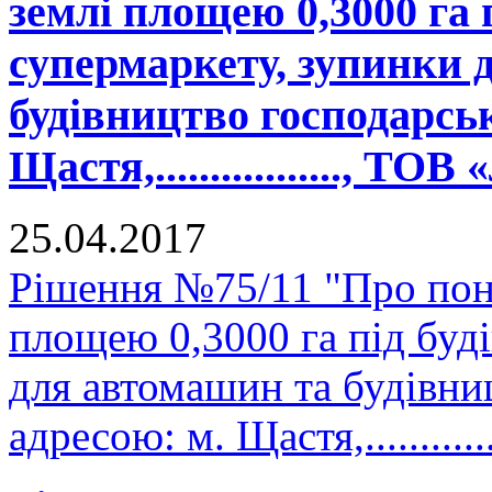
землі площею 0,3000 га 
супермаркету, зупинки 
будівництво господарськ
Щастя,................., ТО
25.04.2017
Рішення №75/11 "Про пон
площею 0,3000 га під буд
для автомашин та будівни
адресою: м. Щастя,..........