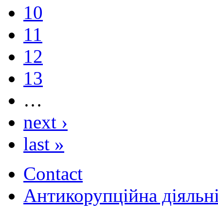
10
11
12
13
…
next ›
last »
Contact
Антикорупційна діяльн