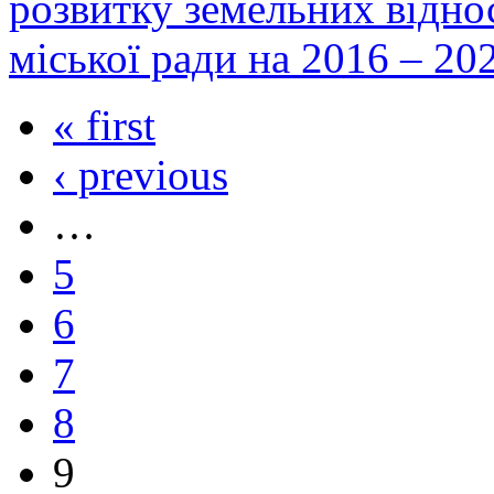
розвитку земельних відно
міської ради на 2016 – 20
« first
‹ previous
…
5
6
7
8
9