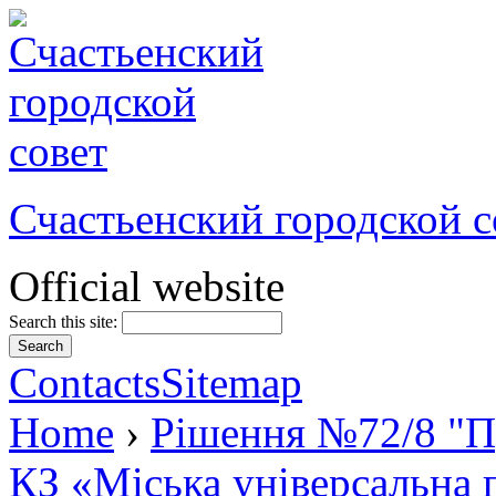
Счастьенский городской с
Official website
Search this site:
Contacts
Sitemap
Home
›
Рішення №72/8 "Пр
КЗ «Міська універсальна 