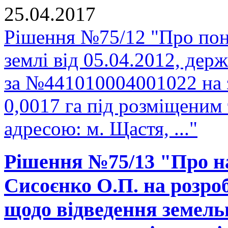
25.04.2017
Рішення №75/12 "Про пон
землі від 05.04.2012, держ
за №441010004001022 на 
0,0017 га під розміщеним
адресою: м. Щастя, ..."
Рішення №75/13 "Про н
Сисоєнко О.П. на розро
щодо відведення земельно