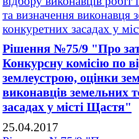
відбору виконавців робіт 
та визначення виконавця з
конкуретних засадах у мі
Рішення №75/9 "Про за
Конкурсну комісію по ві
землеустрою, оцінки зе
виконавців земельних т
засадах у місті Щастя"
25.04.2017