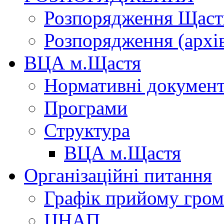
Розпорядження Щасти
Розпорядження (архі
ВЦА м.Щастя
Нормативні докумен
Програми
Структура
ВЦА м.Щастя
Організаційні питання
Графік прийому гро
ЦНАП