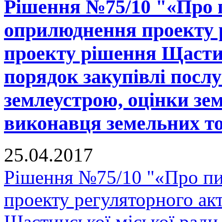
Рішення №75/10 "«Про 
оприлюднення проекту р
проекту рішення Щастин
порядок закупівлі послу
землеустрою, оцінки зе
виконавця земельних тор
25.04.2017
Рішення №75/10 "«Про п
проекту регуляторного ак
Щастинської міської ради