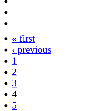
« first
‹ previous
1
2
3
4
5