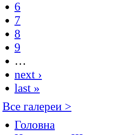
6
7
8
9
…
next ›
last »
Все галереи >
Головна