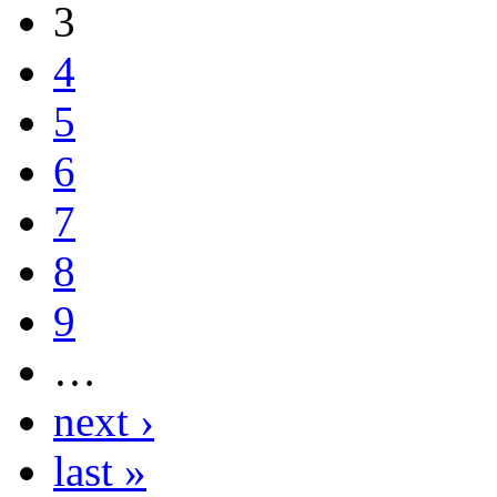
3
4
5
6
7
8
9
…
next ›
last »