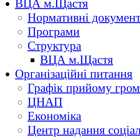
ВЦА м.Щастя
Нормативні докумен
Програми
Структура
ВЦА м.Щастя
Організаційні питання
Графік прийому гро
ЦНАП
Економіка
Центр надання соціа