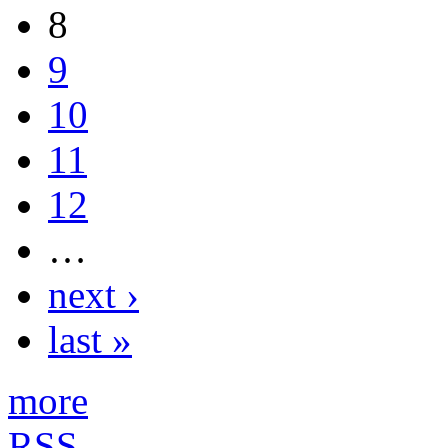
8
9
10
11
12
…
next ›
last »
more
RSS