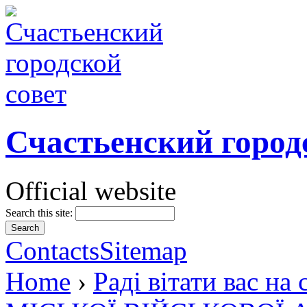
Счастьенский город
Official website
Search this site:
Contacts
Sitemap
Home
›
Раді вітати вас 