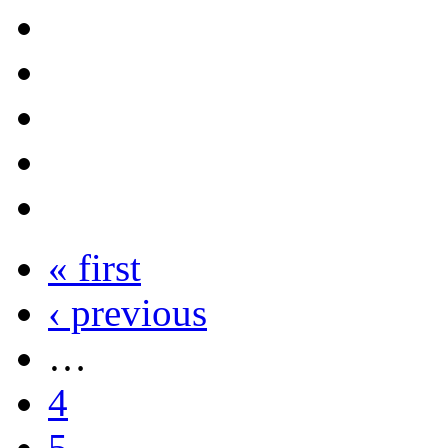
« first
‹ previous
…
4
5