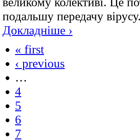
великому колективі. Це п
подальшу передачу вірусу. 
Докладніше ›
« first
‹ previous
…
4
5
6
7