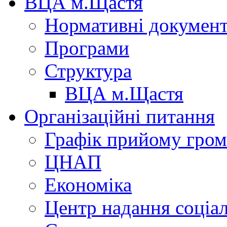
ВЦА м.Щастя
Нормативні докумен
Програми
Структура
ВЦА м.Щастя
Організаційні питання
Графік прийому гро
ЦНАП
Економіка
Центр надання соціа