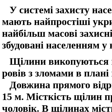
У системі захисту насе
мають найпростіші укри
найбільш масові захисн
збудовані населенням у
Щілини
викопуються в
ровів з зломами в плані 
Довжина прямого відрі
15 м. Місткість щілин п
чоловік. В щілинах міст