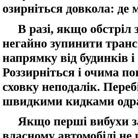
озирніться довкола: де
В разі, якщо обстріл з
негайно зупинити трансп
напрямку від будинків і 
Роззирніться і очима п
сховку неподалік. Переб
швидкими кидками одраз
Якщо перші вибухи зас
власному автомобілі не 