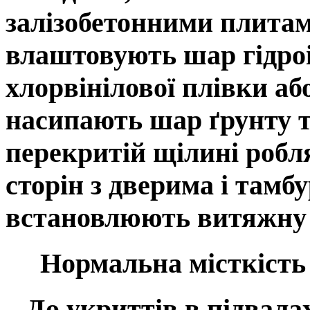
залізобетонними плитам
влаштовують шар гідроіз
хлорвінілової плівки а
насипають шар ґрунту 
перекритій щілині роблят
сторін з дверима і тамб
встановлюють витяжну 
Нормальна місткість щ
До укриттів в підвалах