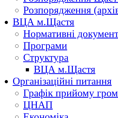
Розпорядження (архі
ВЦА м.Щастя
Нормативні докумен
Програми
Структура
ВЦА м.Щастя
Організаційні питання
Графік прийому гро
ЦНАП
Економіка