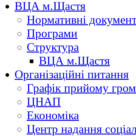
ВЦА м.Щастя
Нормативні докумен
Програми
Структура
ВЦА м.Щастя
Організаційні питання
Графік прийому гро
ЦНАП
Економіка
Центр надання соціа