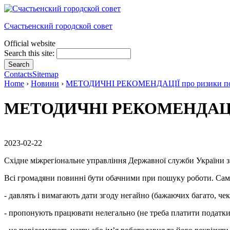
Счастьенский городской совет
Official website
Search this site:
Contacts
Sitemap
Home
›
Новини
›
МЕТОДИЧНІ РЕКОМЕНДАЦІЇ про ризики потра
МЕТОДИЧНІ РЕКОМЕНДАЦІЇ пр
2023-02-22
Східне міжрегіональне управління Державної служби України з
Всі громадяни повинні бути обачними при пошуку роботи. Саме
- давлять і вимагають дати згоду негайно (бажаючих багато, чек
- пропонують працювати нелегально (не треба платити податки,