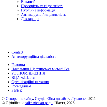
Вакансії
Прозорість та підзвітність
Публічна інформація
Антикорупційна діяльність
Декларація
Contact
Антикорупційна діяльність
Головна
Начальник Щастинської міської ВА
РОЗПОРЯДЖЕННЯ
ВЦА м.Щастя
Організаційні питання
Громадянам
РІЗНЕ
©
Створення сайту
.
Студія «Зіна дизайн»
,
Луганськ
, 2011
© Офіційний
сайт міської ради
, Щастя, 2026