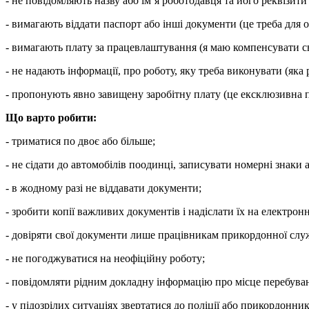
- не повідомляють назву або ім’я роботодавця та його реквізити 
- вимагають віддати паспорт або інші документи (це треба для о
- вимагають плату за працевлаштування (я маю компенсувати с
- не надають інформації, про роботу, яку треба виконувати (яка 
- пропонують явно завищену заробітну плату (це ексклюзивна про
Що варто робити:
- триматися по двоє або більше;
- не сідати до автомобілів поодинці, записувати номерні знаки а
- в жодному разі не віддавати документи;
- зробити копії важливих документів і надіслати їх на електрон
- довіряти свої документи лише працівникам прикордонної служ
- не погоджуватися на неофіційну роботу;
- повідомляти рідним докладну інформацію про місце перебуван
- у підозрілих ситуаціях звертатися до поліції або прикордонни