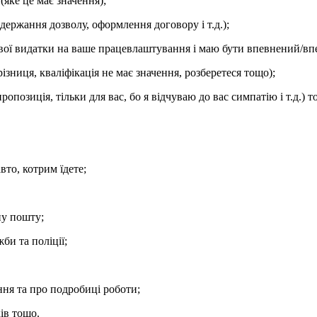
(яке це має значення);
держання дозволу, оформлення договору і т.д.);
вої видатки на ваше працевлаштування і маю бути впевнений/впе
різниця, кваліфікація не має значення, розберетеся тощо);
позиція, тільки для вас, бо я відчуваю до вас симпатію і т.д.) т
вто, котрим їдете;
ну пошту;
би та поліції;
ня та про подробиці роботи;
ків тощо.