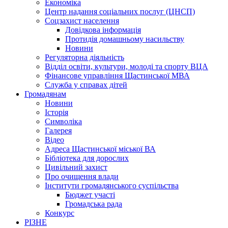
Економіка
Центр надання соціальних послуг (ЦНСП)
Соцзахист населення
Довідкова інформація
Протидія домашньому насильству
Новини
Регуляторна діяльність
Відділ освіти, культури, молоді та спорту ВЦА
Фінансове управління Щастинської МВА
Служба у справах дітей
Громадянам
Новини
Історія
Символіка
Галерея
Відео
Адреса Щастинської міської ВА
Бібліотека для дорослих
Цивільний захист
Про очищення влади
Інститути громадянського суспільства
Бюджет участі
Громадська рада
Конкурс
РІЗНЕ