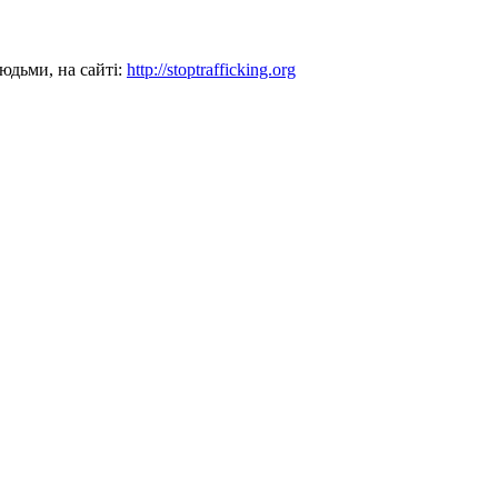
юдьми, на сайті:
http://stoptrafficking.org