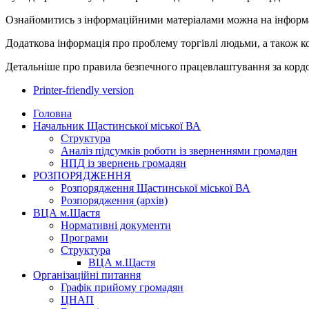
Ознайомитись з інформаційними матеріалами можна на інформ
Додаткова інформація про проблему торгівлі людьми, а також ко
Детальніше про правила безпечного працевлаштування за кордо
Printer-friendly version
Головна
Начальник Щастинської міської ВА
Структура
Аналіз підсумків роботи із зверненнями громадян
НПД із звернень громадян
РОЗПОРЯДЖЕННЯ
Розпорядження Щастинської міської ВА
Розпорядження (архів)
ВЦА м.Щастя
Нормативні документи
Програми
Структура
ВЦА м.Щастя
Організаційні питання
Графік прийому громадян
ЦНАП