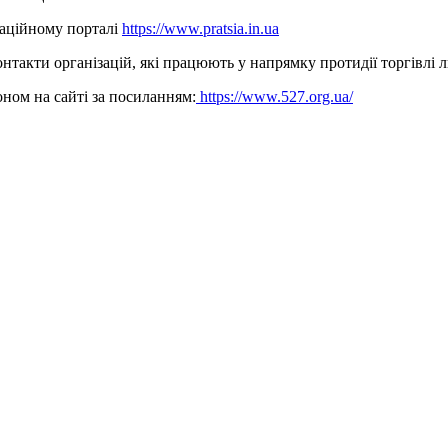
аційному порталі
https://www.pratsia.in.ua
нтакти організацій, які працюють у напрямку протидії торгівлі л
ном на сайті за посиланням:
https://www.527.org.ua/