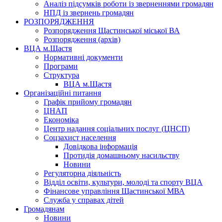
Аналіз підсумків роботи із зверненнями громадян
НПД із звернень громадян
РОЗПОРЯДЖЕННЯ
Розпорядження Щастинської міської ВА
Розпорядження (архів)
ВЦА м.Щастя
Нормативні документи
Програми
Структура
ВЦА м.Щастя
Організаційні питання
Графік прийому громадян
ЦНАП
Економіка
Центр надання соціальних послуг (ЦНСП)
Соцзахист населення
Довідкова інформація
Протидія домашньому насильству
Новини
Регуляторна діяльність
Відділ освіти, культури, молоді та спорту ВЦА
Фінансове управління Щастинської МВА
Служба у справах дітей
Громадянам
Новини