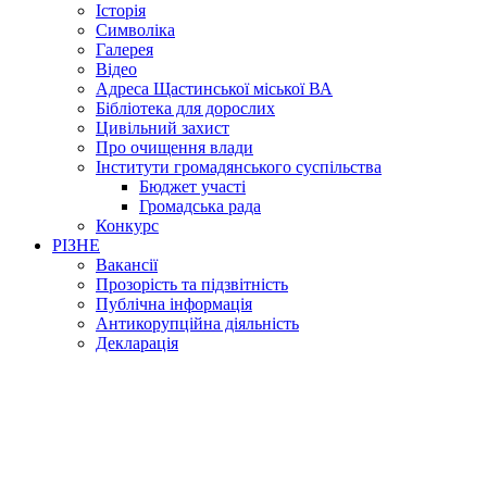
Історія
Символіка
Галерея
Відео
Адреса Щастинської міської ВА
Бібліотека для дорослих
Цивільний захист
Про очищення влади
Інститути громадянського суспільства
Бюджет участі
Громадська рада
Конкурс
РІЗНЕ
Вакансії
Прозорість та підзвітність
Публічна інформація
Антикорупційна діяльність
Декларація