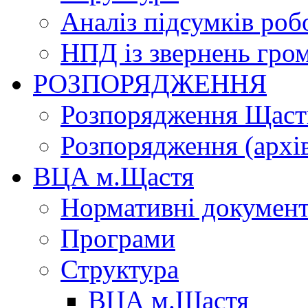
Аналіз підсумків роб
НПД із звернень гро
РОЗПОРЯДЖЕННЯ
Розпорядження Щасти
Розпорядження (архі
ВЦА м.Щастя
Нормативні докумен
Програми
Структура
ВЦА м.Щастя