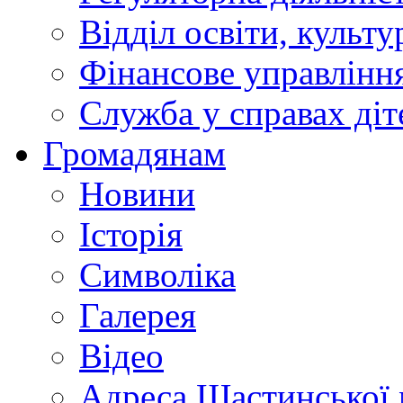
Відділ освіти, культ
Фінансове управлін
Служба у справах діт
Громадянам
Новини
Історія
Символіка
Галерея
Відео
Адреса Щастинської 