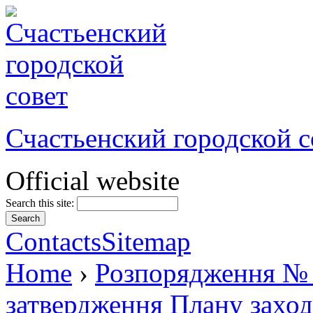
Счастьенский городской с
Official website
Search this site:
Contacts
Sitemap
Home
›
Розпорядження № 
затвердження Плану заході