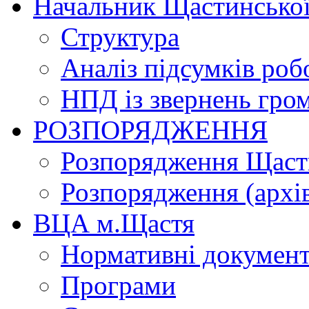
Начальник Щастинської
Структура
Аналіз підсумків роб
НПД із звернень гро
РОЗПОРЯДЖЕННЯ
Розпорядження Щасти
Розпорядження (архі
ВЦА м.Щастя
Нормативні докумен
Програми