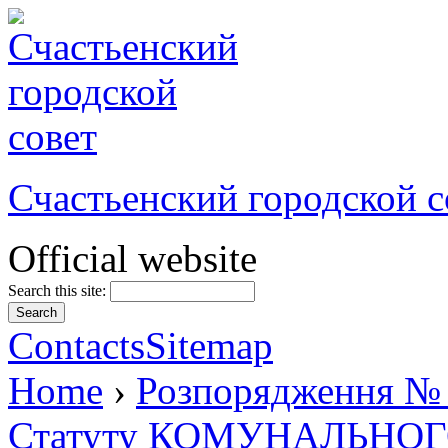
Счастьенский городской с
Official website
Search this site:
Contacts
Sitemap
Home
›
Розпорядження № 3
Статуту КОМУНАЛЬНО