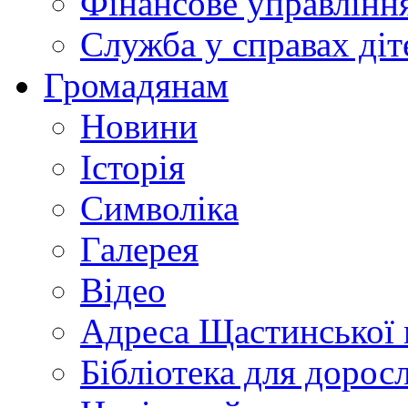
Фінансове управлін
Служба у справах діт
Громадянам
Новини
Історія
Символіка
Галерея
Відео
Адреса Щастинської 
Бібліотека для дорос