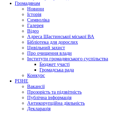
Громадянам
Новини
Історія
Символіка
Галерея
Відео
Адреса Щастинської міської ВА
Бібліотека для дорослих
Цивільний захист
Про очищення влади
Інститути громадянського суспільства
Бюджет участі
Громадська рада
Конкурс
РІЗНЕ
Вакансії
Прозорість та підзвітність
Публічна інформація
Антикорупційна діяльність
Декларація