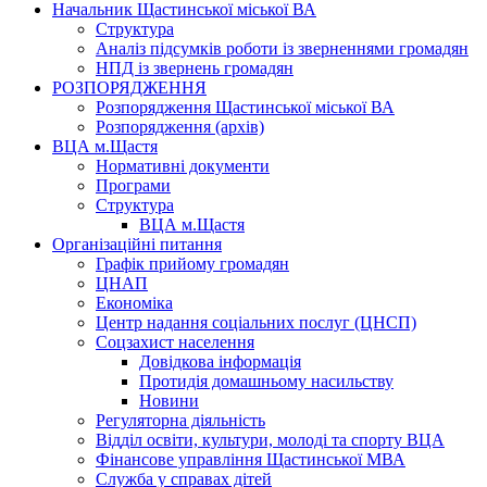
Начальник Щастинської міської ВА
Структура
Аналіз підсумків роботи із зверненнями громадян
НПД із звернень громадян
РОЗПОРЯДЖЕННЯ
Розпорядження Щастинської міської ВА
Розпорядження (архів)
ВЦА м.Щастя
Нормативні документи
Програми
Структура
ВЦА м.Щастя
Організаційні питання
Графік прийому громадян
ЦНАП
Економіка
Центр надання соціальних послуг (ЦНСП)
Соцзахист населення
Довідкова інформація
Протидія домашньому насильству
Новини
Регуляторна діяльність
Відділ освіти, культури, молоді та спорту ВЦА
Фінансове управління Щастинської МВА
Служба у справах дітей