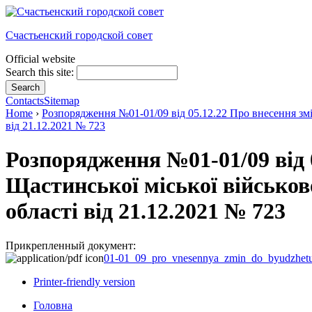
Счастьенский городской совет
Official website
Search this site:
Contacts
Sitemap
Home
›
Розпорядження №01-01/09 від 05.12.22 Про внесення змі
від 21.12.2021 № 723
Розпорядження №01-01/09 від 
Щастинської міської військов
області від 21.12.2021 № 723
Прикрепленный документ:
01-01_09_pro_vnesennya_zmin_do_byudzhetu
Printer-friendly version
Головна