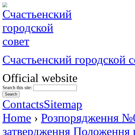
Счастьенский городской с
Official website
Search this site:
Contacts
Sitemap
Home
›
Розпорядження №0
затвердження Положення п