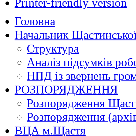
Printer-friendly version
Головна
Начальник Щастинської
Структура
Аналіз підсумків роб
НПД із звернень гро
РОЗПОРЯДЖЕННЯ
Розпорядження Щасти
Розпорядження (архі
ВЦА м.Щастя