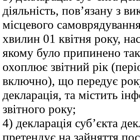
діяльність, пов’язану з 
місцевого самоврядування
хвилин 01 квітня року, на
якому було припинено таку
охоплює звітний рік (періо
включно), що передує року
декларація, та містить ін
звітного року;
4) декларація суб’єкта де
претендує на зайняття пос