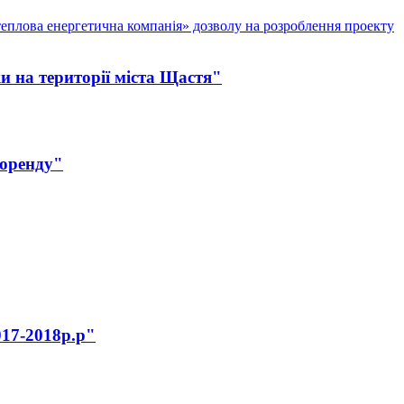
теплова енергетична компанія» дозволу на розроблення проекту
ки на території міста Щастя"
боренду"
017-2018р.р"