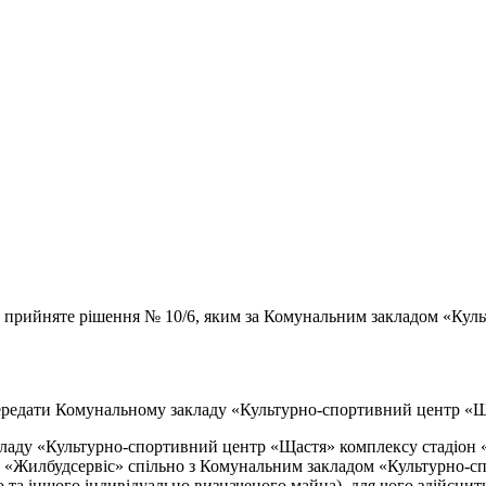
ло прийняте рішення № 10/6, яким за Комунальним закладом «Ку
едати Комунальному закладу «Культурно-спортивний центр «Ща
аду «Культурно-спортивний центр «Щастя» комплексу стадіон «Е
 «Жилбудсервіс» спільно з Комунальним закладом «Культурно-сп
 та іншого індивідуально визначеного майна), для чого здійснити 