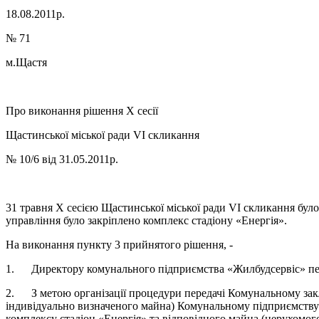
18.08.2011р.
№ 71
м.Щастя
Про виконання рішення X сесії
Щастинської міської ради VI скликання
№ 10/6 від 31.05.2011р.
31 травня X сесією Щастинської міської ради VI скликання бу
управління було закріплено комплекс стадіону «Енергія».
На виконання пункту 3 прийнятого рішення, -
1. Директору комунального підприємства «Жилбудсервіс» пер
2. З метою організації процедури передачі Комунальному закл
індивідуально визначеного майна) Комунальному підприємству
комплексу стадіон «Енергія» та відповідного майна (нерухомого