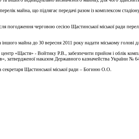
лік майна, що підлягає передачі разом із комплексом стадіону 
я погодження черговою сесією Щастинської міської ради перелі
іншого майна до 30 вересня 2011 року надати міському голові д
р «Щастя» - Войтику Р.В., забезпечити прийом і облік комплекс
», затвердженої наказом Державного казначейства України № 64 в
секретаря Щастинської міської ради – Богиню О.О.