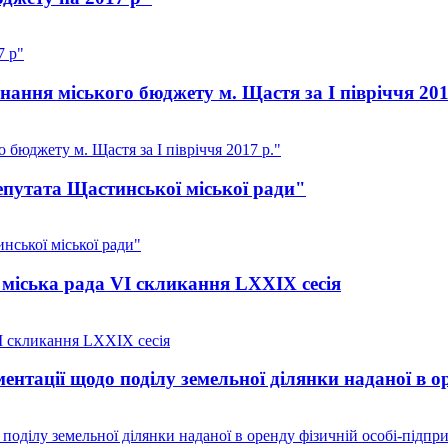
7 р"
ання міського бюджету м. Щастя за I півріччя 201
бюджету м. Щастя за I півріччя 2017 р."
путата Щастинської міської ради"
ської міської ради"
міська рада VI скликання LXXIX сесія
I скликання LXXIX сесія
нтації щодо поділу земельної ділянки наданої в о
оділу земельної ділянки наданої в оренду фізичній особі-підпр