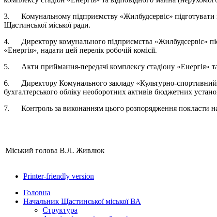
3. Комунальному підприємству «Жилбудсервіс» підготувати пере
Щастинської міської ради.
4. Директору комунального підприємства «Жилбудсервіс» післ
«Енергія», надати цей перелік робочій комісії.
5. Акти приймання-передачі комплексу стадіону «Енергія» та 
6. Директору Комунального закладу «Культурно-спортивний цент
бухгалтерського обліку необоротних активів бюджетних установ
7. Контроль за виконанням цього розпорядження покласти на 
Міський голова
В.Л. Живлюк
Printer-friendly version
Головна
Начальник Щастинської міської ВА
Структура