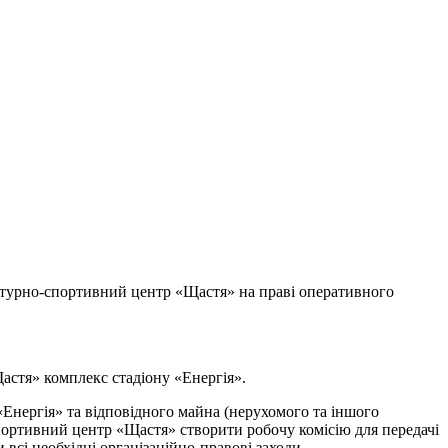
льтурно-спортивний центр «Щастя» на праві оперативного
стя» комплекс стадіону «Енергія».
нергія» та відповідного майна (нерухомого та іншого
ортивний центр «Щастя» створити робочу комісію для передачі
всі необхідні організаційно-правові заходи.