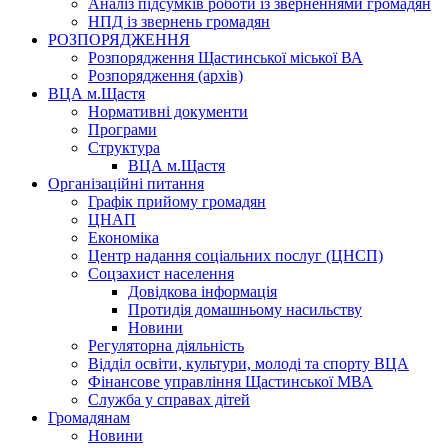
Аналіз підсумків роботи із зверненнями громадян
НПД із звернень громадян
РОЗПОРЯДЖЕННЯ
Розпорядження Щастинської міської ВА
Розпорядження (архів)
ВЦА м.Щастя
Нормативні документи
Програми
Структура
ВЦА м.Щастя
Організаційні питання
Графік прийому громадян
ЦНАП
Економіка
Центр надання соціальних послуг (ЦНСП)
Соцзахист населення
Довідкова інформація
Протидія домашньому насильству
Новини
Регуляторна діяльність
Відділ освіти, культури, молоді та спорту ВЦА
Фінансове управління Щастинської МВА
Служба у справах дітей
Громадянам
Новини