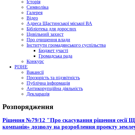
Історія
Символіка
Галерея
Відео
Адреса Щастинської міської ВА
Бібліотека для дорослих
Цивільний захист
Про очищення влади
Інститути громадянського суспільства
Бюджет участі
Громадська рада
Конкурс
РІЗНЕ
Вакансії
Прозорість та підзвітність
Публічна інформація
Антикорупційна діяльність
Декларація
Розпорядження
Рішення №79/12 "Про скасування рішення сесії Щ
компанія» дозволу на розроблення проекту землеу