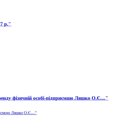
7 р."
ренду фізичній особі-підприємцю Ляшко О.Є...."
иємцю Ляшко О.Є...."