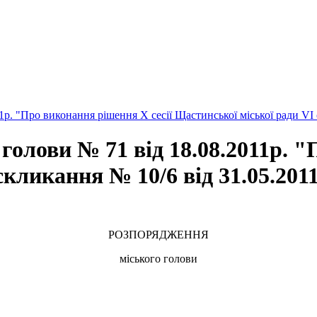
"Про виконання рішення X сесії Щастинської міської ради VI с
ви № 71 від 18.08.2011р. "П
кликання № 10/6 від 31.05.201
РОЗПОРЯДЖЕННЯ
міського голови