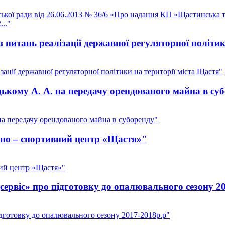
ської ради від 26.06.2013 № 36/6 «Про надання КП «Щастинська 
.."
з питань реалізації державної регуляторної політи
зації державної регуляторної політики на території міста Щастя"
ькому А. А. на передачу орендованого майна в су
а передачу орендованого майна в суборенду"
рно – спортивний центр «Щастя»"
ний центр «Щастя»"
ервіс» про підготовку до опалювального сезону 2
дготовку до опалювального сезону 2017-2018р.р"