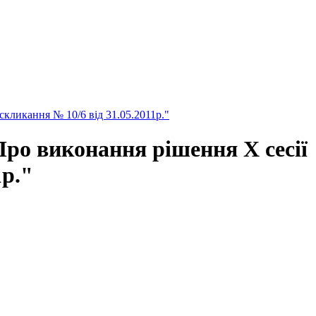
кликання № 10/6 від 31.05.2011р."
ро виконання рішення X сесії
1р."