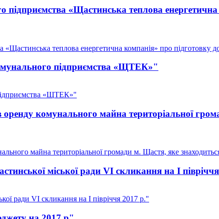
го підприємства «Щастинська теплова енергетична
а «Щастинська теплова енергетична компанія» про підготовку до
 комунального підприємства «ЩТЕК»"
 підприємства «ЩТЕК»"
в оренду комунального майна територіальної грома
ального майна територіальної громади м. Щастя, яке знаходитьс
тинської міської ради VI скликання на I півріччя
ої ради VI скликання на I півріччя 2017 р."
юджету на 2017 р"