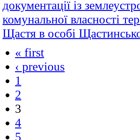
документації із землеустр
комунальної власності тер
Щастя в особі Щастинської
« first
‹ previous
1
2
3
4
5