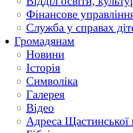
Відділ освіти, культ
Фінансове управлін
Служба у справах діт
Громадянам
Новини
Історія
Символіка
Галерея
Відео
Адреса Щастинської 