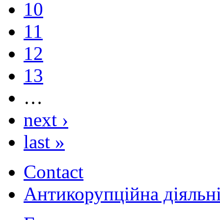
10
11
12
13
…
next ›
last »
Contact
Антикорупційна діяльн