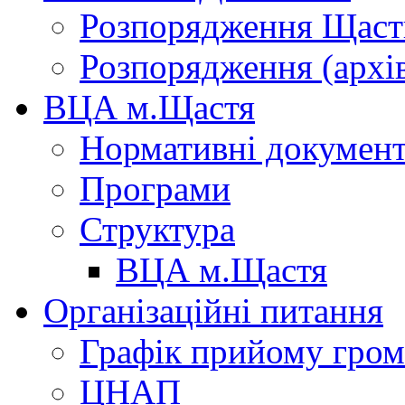
Розпорядження Щасти
Розпорядження (архі
ВЦА м.Щастя
Нормативні докумен
Програми
Структура
ВЦА м.Щастя
Організаційні питання
Графік прийому гро
ЦНАП