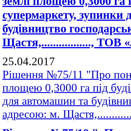
землі площею 0,3000 га 
супермаркету, зупинки 
будівництво господарськ
Щастя,................., ТО
25.04.2017
Рішення №75/11 "Про пон
площею 0,3000 га під буд
для автомашин та будівни
адресою: м. Щастя,..........