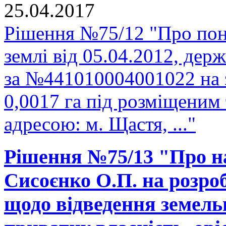
25.04.2017
Рішення №75/12 "Про пон
землі від 05.04.2012, держ
за №441010004001022 на 
0,0017 га під розміщеним
адресою: м. Щастя, ..."
Рішення №75/13 "Про н
Сисоєнко О.П. на розро
щодо відведення земельно