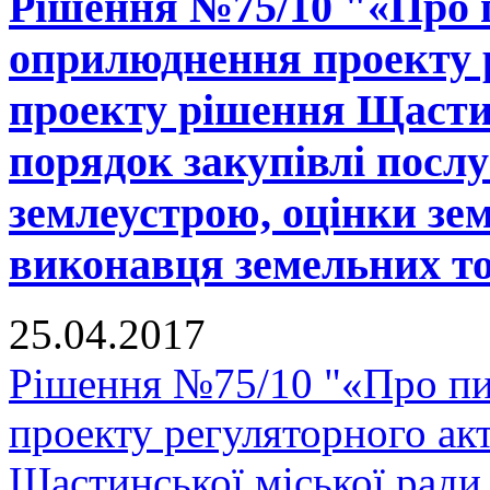
Рішення №75/10 "«Про 
оприлюднення проекту р
проекту рішення Щастин
порядок закупівлі послу
землеустрою, оцінки зе
виконавця земельних тор
25.04.2017
Рішення №75/10 "«Про п
проекту регуляторного ак
Щастинської міської ради