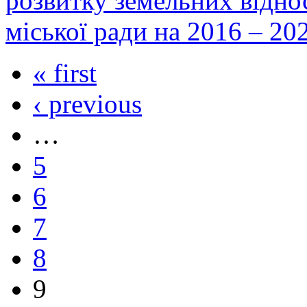
розвитку земельних відно
міської ради на 2016 – 20
« first
‹ previous
…
5
6
7
8
9