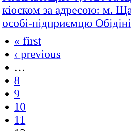
кіоском за адресою: м. Щастя, .
особі-підприємцю Обідіні
« first
‹ previous
…
8
9
10
11