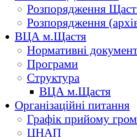
Розпорядження Щасти
Розпорядження (архі
ВЦА м.Щастя
Нормативні докумен
Програми
Структура
ВЦА м.Щастя
Організаційні питання
Графік прийому гро
ЦНАП