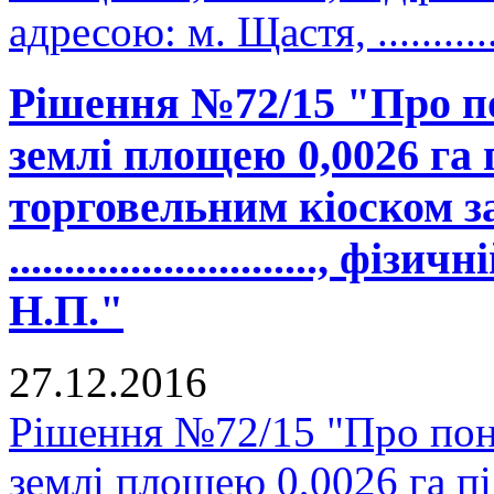
адресою: м. Щастя, .............
Рішення №72/15 "Про п
землі площею 0,0026 га
торговельним кіоском з
............................,
Н.П."
27.12.2016
Рішення №72/15 "Про пон
землі площею 0,0026 га п