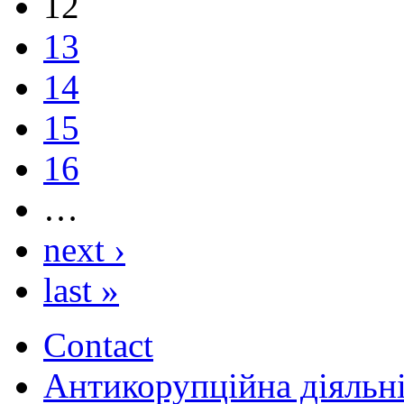
12
13
14
15
16
…
next ›
last »
Contact
Антикорупційна діяльн