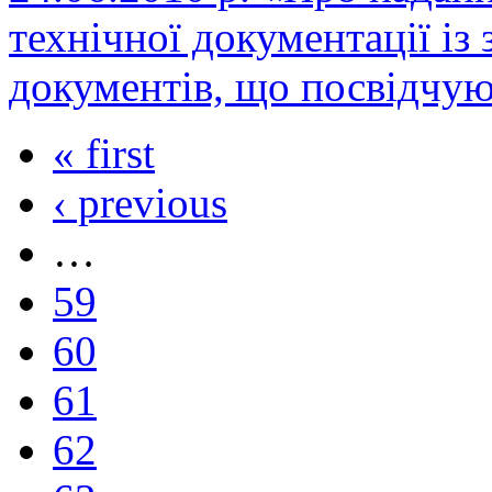
технічної документації і
документів, що посвідчую
« first
‹ previous
…
59
60
61
62