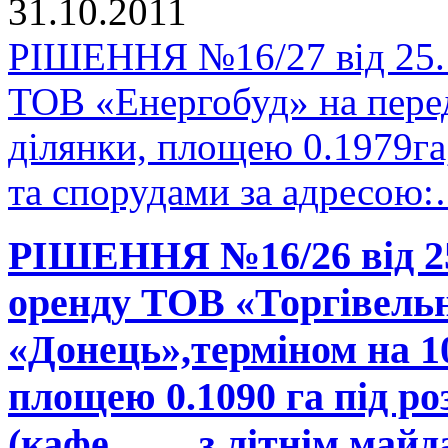
31.10.2011
РІШЕННЯ №16/27 від 25.1
ТОВ «Енергобуд» на перед
ділянки, площею 0.1979га
та спорудами за адресо
РІШЕННЯ №16/26 від 25.
оренду ТОВ «Торгівель
«Донець»,терміном на 1
площею 0.1090 га під 
(кафе…… з літнім майд