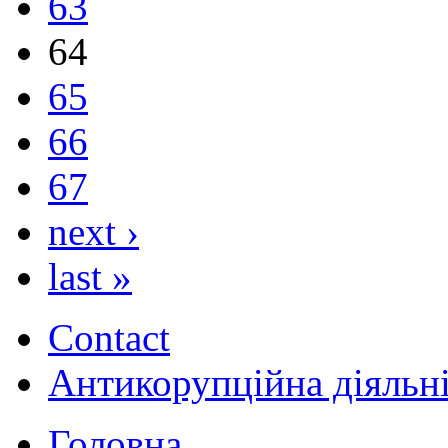
63
64
65
66
67
next ›
last »
Contact
Антикорупційна діяльн
Головна