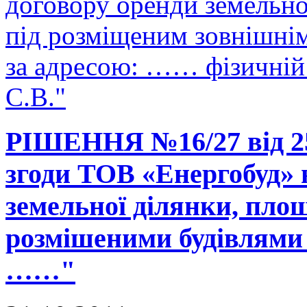
договору оренди земельно
під розміщеним зовнішні
за адресою: …… фізичній
С.В."
РІШЕННЯ №16/27 від 25
згоди ТОВ «Енергобуд» 
земельної ділянки, площ
розмішеними будівлями 
……"