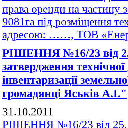
права оренди на частину 
9081га під розміщення те
адресою: ……, ТОВ «Енер
РІШЕННЯ №16/23 від 25
затвердження технічної 
інвентаризації земельно
громадянці Яськів А.І."
31.10.2011
РІШЕННЯ №16/23 від 25.1