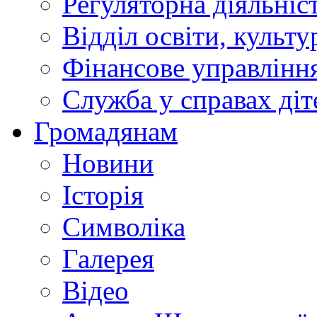
Регуляторна діяльніс
Відділ освіти, культ
Фінансове управлін
Служба у справах діт
Громадянам
Новини
Історія
Символіка
Галерея
Відео