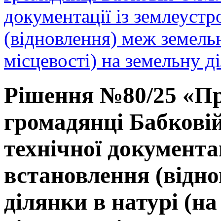
документації із землеуст
(відновлення) меж земельн
місцевості) на земельну 
Рішення №80/25 «Пр
громадянці Бабкові
технічної документа
встановлення (відно
ділянки в натурі (на