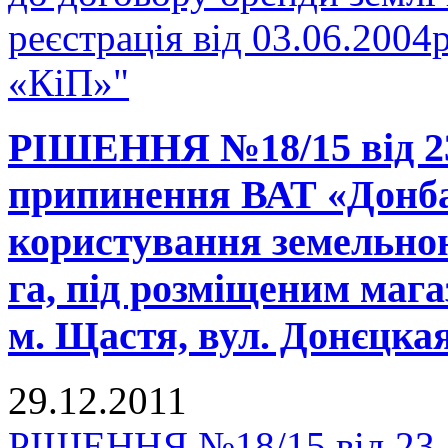
реєстрація від 03.06.2004
«КіП»"
РІШЕННЯ №18/15 від 23
припинення ВАТ «Донба
користування земельно
га, під розміщеним мага
м. Щастя, вул. Донєцкая
29.12.2011
РІШЕННЯ №18/15 від 23.1