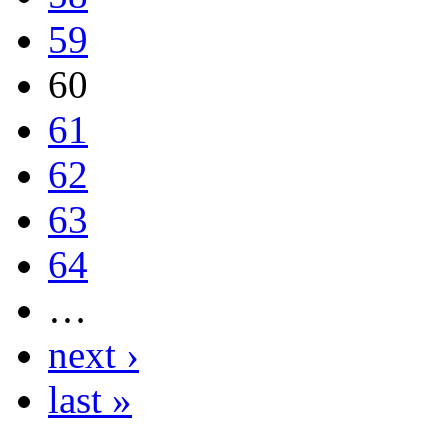
59
60
61
62
63
64
…
next ›
last »