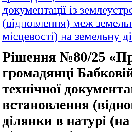
документації із землеуст
(відновлення) меж земельн
місцевості) на земельну 
Рішення №80/25 «Пр
громадянці Бабкові
технічної документа
встановлення (відно
ділянки в натурі (на