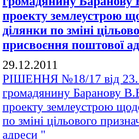
громадянину Баранову В
проекту землеустрою що
ділянки по зміні цільов
присвоєння поштової ад
29.12.2011
РІШЕННЯ №18/17 від 23.1
громадянину Баранову В.В
проекту землеустрою щодо
по зміні цільового призн
адреси "