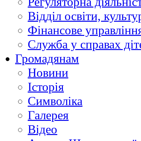
Регуляторна діяльніс
Відділ освіти, культ
Фінансове управлін
Служба у справах діт
Громадянам
Новини
Історія
Символіка
Галерея
Відео