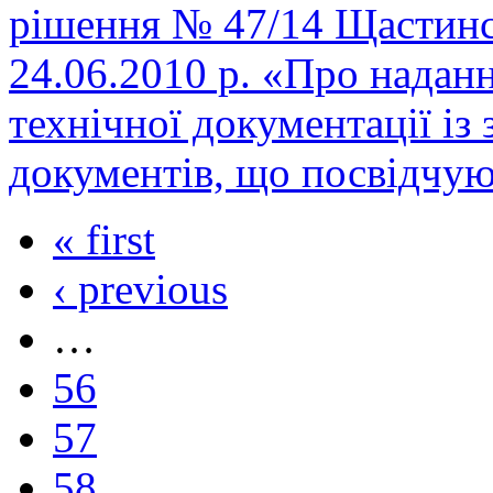
рішення № 47/14 Щастинсь
24.06.2010 р. «Про надан
технічної документації і
документів, що посвідчую
« first
‹ previous
…
56
57
58